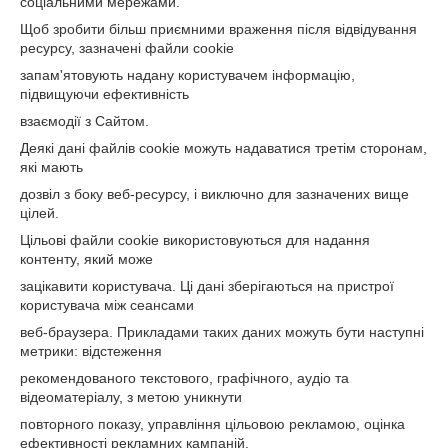
соціальними мережами.
Щоб зробити більш приємними враження після відвідування
ресурсу, зазначені файли cookie
запам'ятовують надану користувачем інформацію,
підвищуючи ефективність
взаємодії з Сайтом.
Деякі дані файлів cookie можуть надаватися третім сторонам,
які мають
дозвіл з боку веб-ресурсу, і виключно для зазначених вище
цілей.
Цільові файли cookie використовуються для надання
контенту, який може
зацікавити користувача. Ці дані зберігаються на пристрої
користувача між сеансами
веб-браузера. Прикладами таких даних можуть бути наступні
метрики: відстеження
рекомендованого текстового, графічного, аудіо та
відеоматеріалу, з метою уникнути
повторного показу, управління цільовою рекламою, оцінка
ефективності рекламних кампаній,