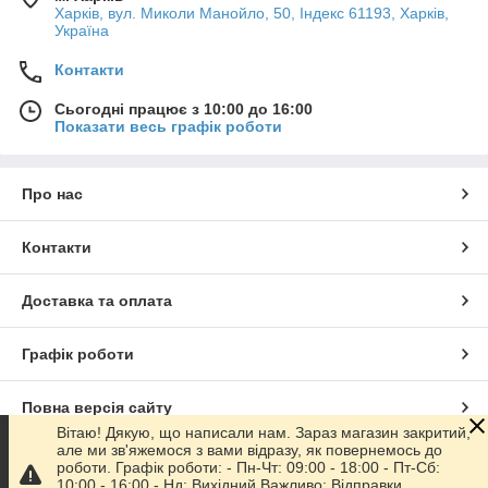
Харків, вул. Миколи Манойло, 50, Індекс 61193, Харків,
Україна
Контакти
Сьогодні працює з 10:00 до 16:00
Показати весь графік роботи
Про нас
Контакти
Доставка та оплата
Графік роботи
Повна версія сайту
Вітаю! Дякую, що написали нам. Зараз магазин закритий,
але ми зв'яжемося з вами відразу, як повернемось до
Сайт створено на маркетплейсі
Prom.ua
роботи. Графік роботи: - Пн-Чт: 09:00 - 18:00 - Пт-Сб:
10:00 - 16:00 - Нд: Вихідний Важливо: Відправки