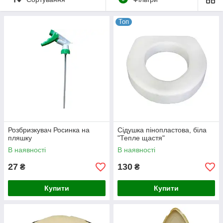
Топ
Розбризкувач Росинка на
Сідушка пінопластова, біла
пляшку
"Тепле щастя"
В наявності
В наявності
27
130
₴
₴
Купити
Купити