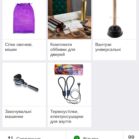
Сітки овочеві,
Комплекти
Вантузи
мішки
оббивки для
універсальні
дверей
Закочувальні
Термоустілки,
машинки
електросушарки
для взуття
Сортування
0
Фільтри