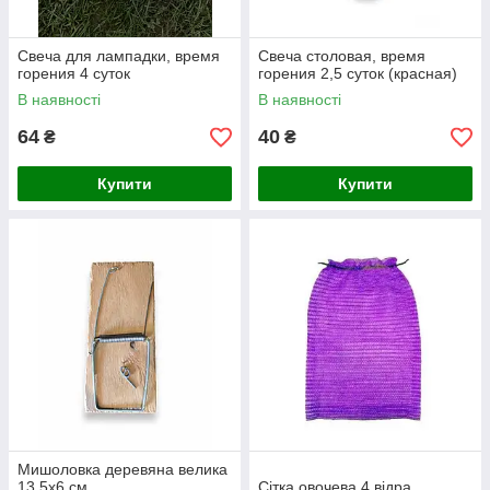
Свеча для лампадки, время
Свеча столовая, время
горения 4 суток
горения 2,5 суток (красная)
В наявності
В наявності
64
40
₴
₴
Купити
Купити
Мишоловка деревяна велика
13,5х6 см
Сітка овочева 4 відра