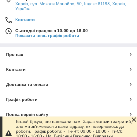
Харків, вул. Миколи Манойло, 50, Індекс 61193, Харків,
Україна
Контакти
Сьогодні працює з 10:00 до 16:00
Показати весь графік роботи
Про нас
Контакти
Доставка та оплата
Графік роботи
Повна версія сайту
Вітаю! Дякую, що написали нам. Зараз магазин закритий,
але ми зв'яжемося з вами відразу, як повернемось до
Сайт створено на маркетплейсі
Prom.ua
роботи. Графік роботи: - Пн-Чт: 09:00 - 18:00 - Пт-Сб:
10:00 - 16:00 - Нд: Вихідний Важливо: Відправки