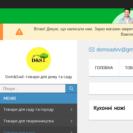
Вітаю! Дякую, що написали нам. Зараз магазин закритий
Важлив
domsadvv@gma
ГОЛОВНА
ТОВ
Dom&Sad- товари для дому та саду
Кухонні ножі
Товари для саду та городу
Товари для тваринництва
Товари для кухні