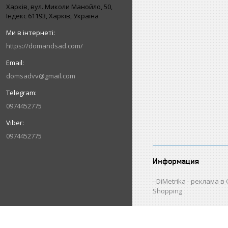
Харків, вул. Миколи Манойло, 50,
Індекс 61193, Харків, Україна
https://domandsad.com/
domsadvv@gmail.com
0974452775
0974452775
Информация
DiMetrika - реклама в
Shopping