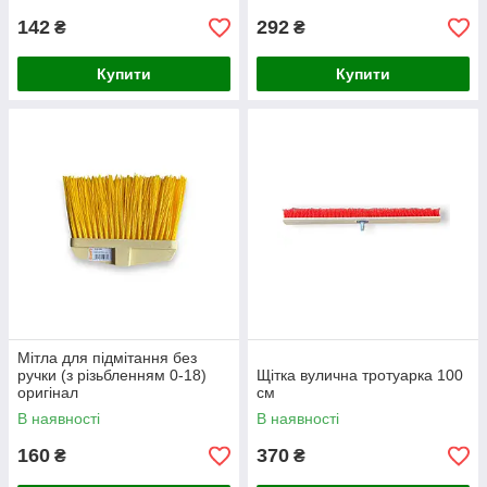
142
292
₴
₴
Купити
Купити
Мітла для підмітання без
ручки (з різьбленням 0-18)
Щітка вулична тротуарка 100
оригінал
см
В наявності
В наявності
160
370
₴
₴