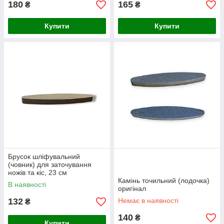
180
165
₴
₴
Купити
Купити
Брусок шліфувальний
(човник) для заточування
ножів та кіс, 23 см
Камінь точильний (лодочка)
В наявності
оригінал
132
Немає в наявності
₴
140
₴
Купити