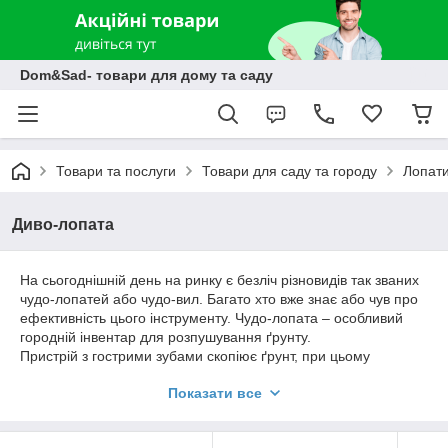
Dom&Sad- товари для дому та саду
Товари та послуги
Товари для саду та городу
Лопати
Диво-лопата
На сьогоднішній день на ринку є безліч різновидів так званих
чудо-лопатей або чудо-вил. Багато хто вже знає або чув про
ефективність цього інструменту. Чудо-лопата – особливий
городній інвентар для розпушування ґрунту.
Пристрій з гострими зубами скопіює ґрунт, при цьому
руйнуючи грудки навіть важких ґрунтів. Перекопування ґрунту
Показати все
чудо-лопаттю відбувається в рази легше, ніж звичайним
інструментом. Нема навантаження на спину.
Порівняння моделей диво-лопат