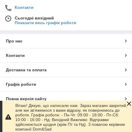
Контакти
Сьогодні вихідний
Показати весь графік роботи
Про нас
Контакти
Доставка та оплата
Графік роботи
Повна версія сайту
Вітаю! Дякую, що написали нам. Зараз магазин закритий,
але ми зв'яжемося з вами відразу, як повернемось до
Сайт створено на маркетплейсі
Prom.ua
роботи. Графік роботи: - Пн-Чт: 09:00 - 18:00 - Пт-Сб:
10:00 - 16:00 - Нд: Вихідний Важливо: Відправки
здійснюються щодня (крім Пт та Нд). З повагою керівник
Політика конфіденційності
компанії Dom&Sad.