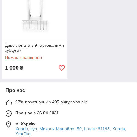
працювати з рівною спиною.
Для перевезення в авто або зберігання у
квартирі:
Ідеальний варіант —
"Трансформер"
. Вона
розбирається, займає мало місця та постачається у
зручній коробці.
Для найважчих ділянок (цілина, глинистий
Диво-лопата з 9 гартованими
ґрунт):
Рекомендуємо
"Стандарт"
або
зубцями
"Трансформер"
. Гартовані зубці 12 мм та міцна рама
витримують максимальний тиск.
Немає в наявності
1 000
₴
Про нас
97% позитивних з 495 відгуків за рік
Працює з 26.04.2021
м. Харків
Харків, вул. Миколи Манойло, 50, Індекс 61193, Харків,
Україна