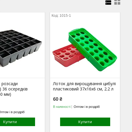
1015-1
я розсади
Лоток для вирощування цибулі
) 36 осередків
пластиковий 37х16х6 см, 2.2 л
40 мм)
60 ₴
В наявності
Оптом і в роздріб
Оптом і в роздріб
Купити
Купити