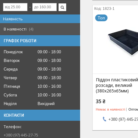
1823-1
Топ
Наявність
В наявності
4
ГРАФІК РОБОТИ
Понеділок
09:00
18:00
Вівторок
09:00
18:00
Середа
09:00
18:00
Четвер
09:00
18:00
Піддон пластиковий
розсади, великий
Пʼятниця
10:00
16:00
(380х265х65мм)
Субота
10:00
16:00
35 ₴
Неділя
Вихідний
Немає в наявності
Оптом
КОНТАКТИ
+380 (97) 445-2
+380 (97) 445-27-75