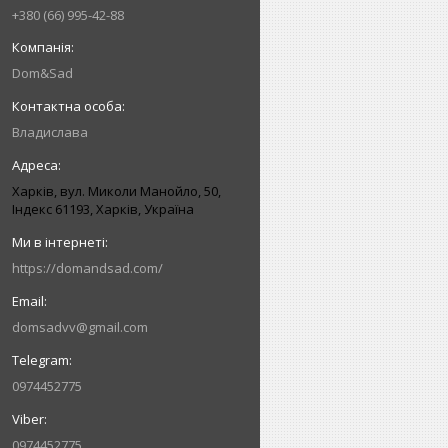
+380 (66) 995-42-88
Dom&Sad
Владислава
Харків, вул. Миколи Манойло, 50,
Індекс 61193, Харків, Україна
https://domandsad.com/
domsadvv@gmail.com
0974452775
0974452775