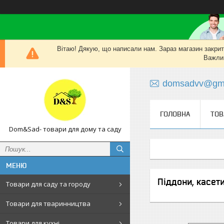
Вітаю! Дякую, що написали нам. Зараз магазин закритий
Важлив
domsadvv@gma
ГОЛОВНА
ТОВ
Dom&Sad- товари для дому та саду
Піддони, касет
Товари для саду та городу
Товари для тваринництва
Товари для кухні