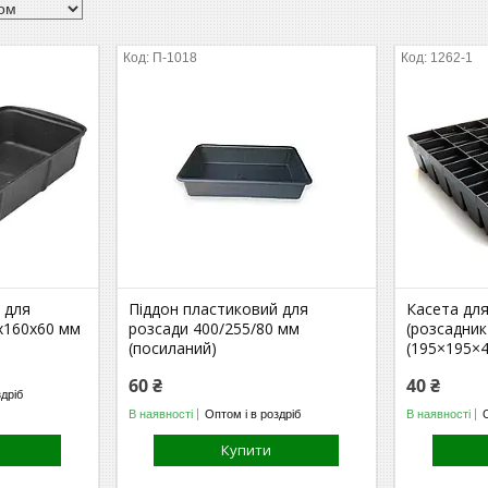
П-1018
1262-1
 для
Піддон пластиковий для
Касета дл
х160х60 мм
розсади 400/255/80 мм
(розсадник
(посиланий)
(195×195×
60 ₴
40 ₴
здріб
В наявності
Оптом і в роздріб
В наявності
Купити