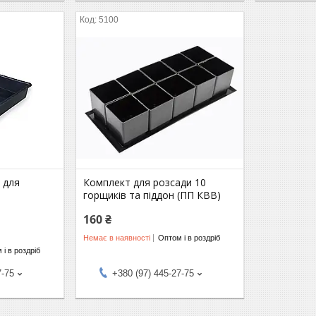
5100
 для
Комплект для розсади 10
горщиків та піддон (ПП КВВ)
160 ₴
Немає в наявності
Оптом і в роздріб
 і в роздріб
7-75
+380 (97) 445-27-75