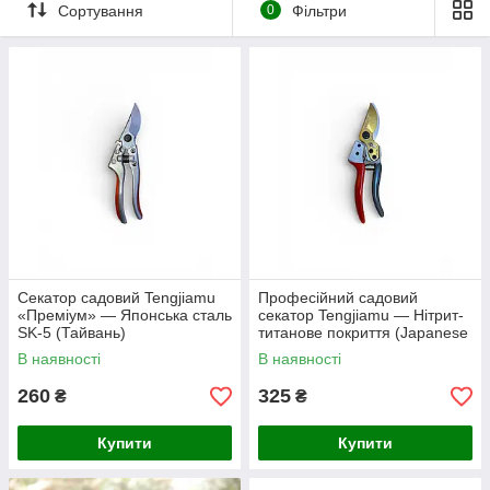
Сортування
0
Фільтри
Преміум серія:
Інструменти з покращеною
ергономікою та анатомічними ручками для комфортної
тривалої роботи без втоми.
Нітрит-титанове покриття:
Леза підвищеної
міцності, які захищені від корозії та налипання соку
рослин, що гарантує ідеально легкий зріз.
Секатор садовий Tengjiamu
Професійний садовий
«Преміум» — Японська сталь
секатор Tengjiamu — Нітрит-
SK-5 (Тайвань)
титанове покриття (Japanese
Steel)
В наявності
В наявності
260
325
₴
₴
Купити
Купити