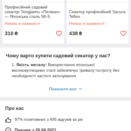
Професійний садовий
секатор Tengjiamu «Пелікан»
Секатор професійний Sacura
— Японська сталь SK-5
Teflon
Немає в наявності
Немає в наявності
310
438
₴
₴
Чому варто купити садовий секатор у нас?
Якість металу:
Використання японської
високовуглецевої сталі забезпечує тривалу гостроту без
необхідності частого заточування.
Турбота про рослини:
Завдяки лазерній заточці
Показати все
лез, наші секатори роблять рівний та чистий зріз, що
запобігає хворобам дерев.
Довговічність:
Вироби виготовлені на фабриках
Тайваню з суворим контролем якості.
Про нас
Ергономічність:
Прогумовані або алюмінієві ручки з
97% позитивних з 495 відгуків за рік
TPR-покриттям забезпечують надійний хват і безпеку.
Працює з 26.04.2021