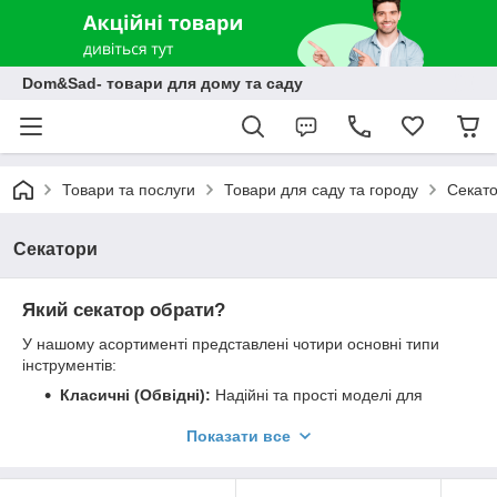
Dom&Sad- товари для дому та саду
Товари та послуги
Товари для саду та городу
Секато
Секатори
Який секатор обрати?
У нашому асортименті представлені чотири основні типи
інструментів:
Класичні (Обвідні):
Надійні та прості моделі для
догляду за квітами та молодими пагонами до 15 мм.
Показати все
Храпові (Ratchet):
Спеціальний механізм дозволяє
зрізати товсті та сухі гілки (до 20 мм) у кілька етапів,
значно зменшуючи зусилля на кисть.