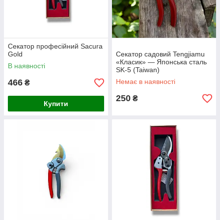
Секатор професійний Sacura
Gold
Секатор садовий Tengjiamu
«Класик» — Японська сталь
В наявності
SK-5 (Taiwan)
466
Немає в наявності
₴
250
₴
Купити