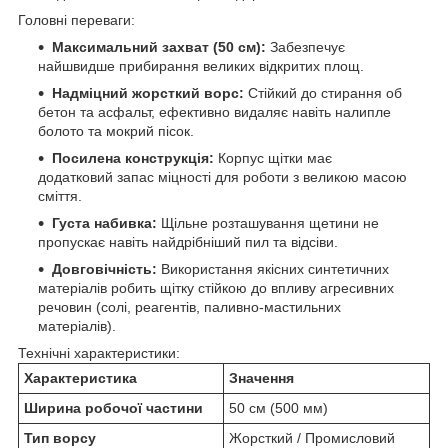
Головні переваги:
Максимальний захват (50 см):
Забезпечує
найшвидше прибирання великих відкритих площ.
Надміцний жорсткий ворс:
Стійкий до стирання об
бетон та асфальт, ефективно видаляє навіть налипле
болото та мокрий пісок.
Посилена конструкція:
Корпус щітки має
додатковий запас міцності для роботи з великою масою
сміття.
Густа набивка:
Щільне розташування щетини не
пропускає навіть найдрібніший пил та відсіви.
Довговічність:
Використання якісних синтетичних
матеріалів робить щітку стійкою до впливу агресивних
речовин (солі, реагентів, паливно-мастильних
матеріалів).
Технічні характеристики:
Характеристика
Значення
Ширина робочої частини
50 см (500 мм)
Тип ворсу
Жорсткий / Промисловий