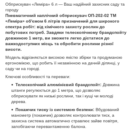
Обприскувач «Леміра» 6 л — Ваш надійний захисник саду та
городу
Пневматичний наплічний обприскувач ОП-202-02 ТМ
«Леміра» об'ємом 6 літрів призначений для широкого
спектра робіт: від хімічного захисту рослин до
побутових потреб. Завдяки телескопічному брандспойту
довжиною 1 метр, ви зможете легко дістатися до
важкодоступних місць та обробити рослини різної
висоти.
Модель відрізняється високою якістю збірки та продуманою
ергономікою, що робить її незамінною на дачній ділянці, у
саду чи на городі.
Ключові особливості та переваги:
Телескопічний алюмінієвий брандспойт:
Довжина
штанги регулюється до 1 метра, що дозволяє
обприскувати як низькі рослини, так і кущі чи молоді
дерева.
Покажчик тиску із системою безпеки:
Вбудований
манометр (покажчик) дозволяє контролювати тиск, а
захисна система автоматично стравлює зайве повітря,
запобігаючи перевантаженню балона.