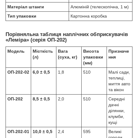
Матеріал штанги
Алюміній (телескопічна, 1 м)
Тип упаковки
Картонна коробка
Порівняльна таблиця наплічних обприскувачів
«Леміра» (серія ОП-202)
Модель
Місткість
Вага
Висота
Призначе
(л)
(суха, кг)
упаковки
ння
(мм)
ОП-202-02
6,0 ± 0,5
1,8
510
Малі сади,
теплиці,
миття авто
та вікон
ОП-202
8,5 ± 0,5
2,0
510
Середні
дачні
ділянки,
клумби,
кущі
ОП-202-01
10,0 ± 0,5
2,4
595
Великі
городи,