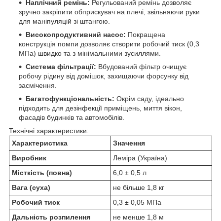
Наплічний ремінь:
Регульований ремінь дозволяє
зручно закріпити обприскувач на плечі, звільняючи руки
для маніпуляцій зі штангою.
Високопродуктивний насос:
Покращена
конструкція помпи дозволяє створити робочий тиск (0,3
МПа) швидко та з мінімальними зусиллями.
Система фільтрації:
Вбудований фільтр очищує
робочу рідину від домішок, захищаючи форсунку від
засмічення.
Багатофункціональність:
Окрім саду, ідеально
підходить для дезінфекції приміщень, миття вікон,
фасадів будинків та автомобілів.
Технічні характеристики:
Характеристика
Значення
Виробник
Леміра (Україна)
Місткість (повна)
6,0 ± 0,5 л
Вага (суха)
не більше 1,8 кг
Робочий тиск
0,3 ± 0,05 МПа
Дальність розпилення
не менше 1,8 м