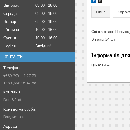
Вівторок
09:00
18:00
Опис
Харак
Середа
09:00
18:00
Четвер
09:00
18:00
Пʼятниця
10:00
16:00
Свічка bispol Польща,
Субота
10:00
16:00
В пачці 24 шт
Неділя
Вихідний
Інформація дл
КОНТАКТИ
Ціна:
64 ₴
+380 (97) 445-27-75
+380 (66) 995-42-88
Dom&Sad
Владислава