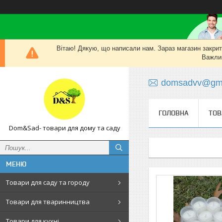
Вітаю! Дякую, що написали нам. Зараз магазин закритий
Важлив
domsadvv@gma
ГОЛОВНА
ТОВ
Dom&Sad- товари для дому та саду
Товари для саду та городу
Товари для тваринництва
Товари для кухні