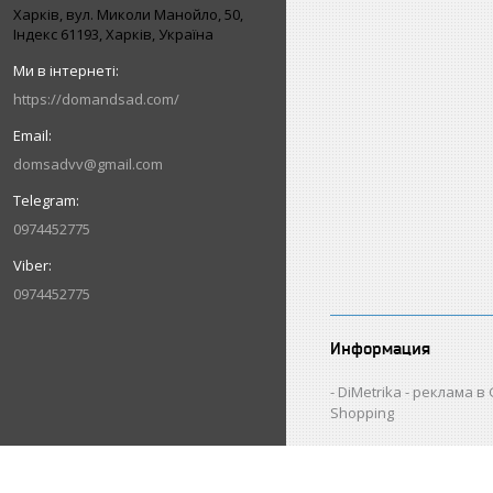
Харків, вул. Миколи Манойло, 50,
Індекс 61193, Харків, Україна
https://domandsad.com/
domsadvv@gmail.com
0974452775
0974452775
Информация
DiMetrika - реклама в
Shopping