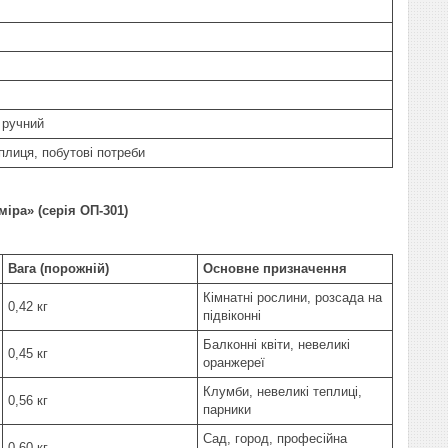
 ручний
плиця, побутові потреби
іра» (серія ОП-301)
Вага (порожній)
Основне призначення
Кімнатні рослини, розсада на
0,42 кг
підвіконні
Балконні квіти, невеликі
0,45 кг
оранжереї
Клумби, невеликі теплиці,
0,56 кг
парники
Сад, город, професійна
0,60 кг