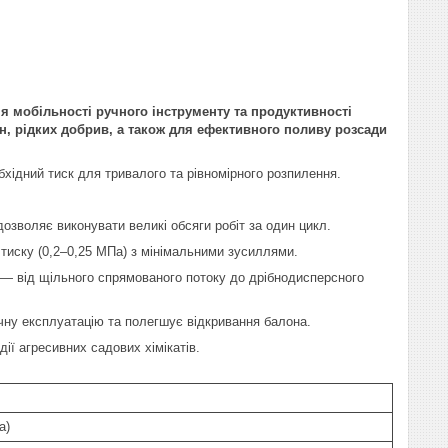
я мобільності ручного інструменту та продуктивності
н, рідких добрив, а також для ефективного поливу розсади
хідний тиск для тривалого та рівномірного розпилення.
дозволяє виконувати великі обсяги робіт за один цикл.
тиску (0,2–0,25 МПа) з мінімальними зусиллями.
— від щільного спрямованого потоку до дрібнодисперсного
ну експлуатацію та полегшує відкривання балона.
ії агресивних садових хімікатів.
а)