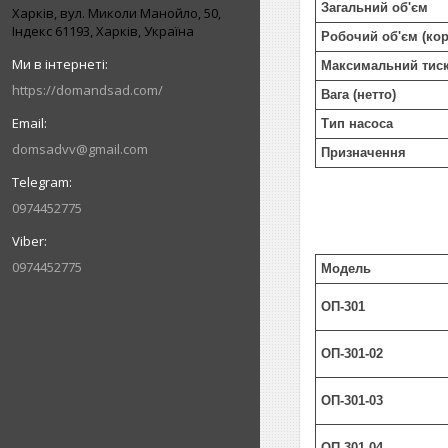
Загальний об'єм
Харків, вул. Миколи Манойло, 50,
Індекс 61193, Харків, Україна
Робочий об'єм (ко
Максимальний тис
https://domandsad.com/
Вага (нетто)
Тип насоса
domsadvv@gmail.com
Призначення
0974452775
0974452775
Модель
ОП-301
ОП-301-02
ОП-301-03
ОП-301-04