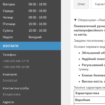
Опис
Харак
Вівторок
09:00
18:00
Середа
09:00
18:00
Четвер
09:00
18:00
🌳 Обприскувач «Лем
Пʼятниця
10:00
16:00
Пневматичний ручни
напівпрофесійного 
Субота
10:00
16:00
та квітів.
Неділя
Вихідний
Завдяки посиленому к
КОНТАКТИ
Основні переваги мод
Збільшений об'є
Надійний помп
+380 (97) 445-27-75
Регульований 
+380 (66) 995-42-88
туману.
Клапан безпеки
Dom&Sad
Висока якість 
Технічні характеристи
Характеристика
Владислава
Виробник