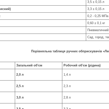
3,5 ± 0,15 л
рисний)
3,3 ± 0,15 л
к
0,2 - 0,25 МПа
0,60 ± 0,1 кг
Пневматичний
Сад, город, те
Порівняльна таблиця ручних обприскувачів «Лем
Загальний об'єм
Робочий об'єм (рідина)
2,0 л
1,4 л
2,5 л
2,3 л
3,0 л
2,8 л
3,5 л
3,3 л