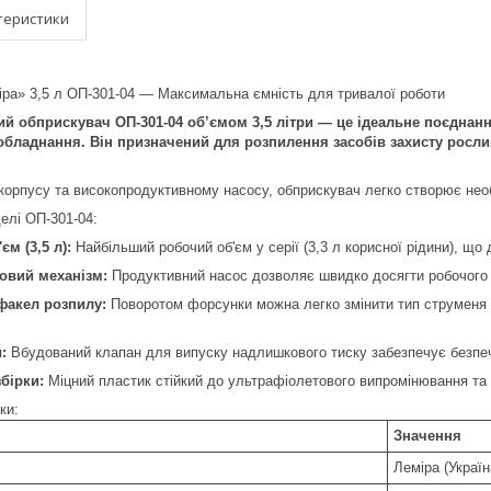
теристики
іра» 3,5 л ОП-301-04 — Максимальна ємність для тривалої роботи
й обприскувач ОП-301-04 об’ємом 3,5 літри — це ідеальне поєднанн
обладнання. Він призначений для розпилення засобів захисту росли
орпусу та високопродуктивному насосу, обприскувач легко створює необ
елі ОП-301-04:
м (3,5 л):
Найбільший робочий об'єм у серії (3,3 л корисної рідини), що 
овий механізм:
Продуктивний насос дозволяє швидко досягти робочого 
факел розпилу:
Поворотом форсунки можна легко змінити тип струменя 
:
Вбудований клапан для випуску надлишкового тиску забезпечує безпеч
збірки:
Міцний пластик стійкий до ультрафіолетового випромінювання та д
ки:
Значення
Леміра (Україн