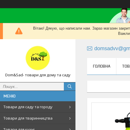
Вітаю! Дякую, що написали нам. Зараз магазин закритий
Важлив
domsadvv@gma
ГОЛОВНА
ТОВ
Dom&Sad- товари для дому та саду
Товари для саду та городу
Товари для тваринництва
Товари для кухні