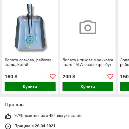
Лопата совкова, рейкова
Лопата штикова з рейкової
Лопа
сталь, Китай
сталі ТМ Азовелектрозбут
рейк
160
200
150
₴
₴
Купити
Купити
Про нас
97% позитивних з 494 відгуків за рік
Працює з 26.04.2021