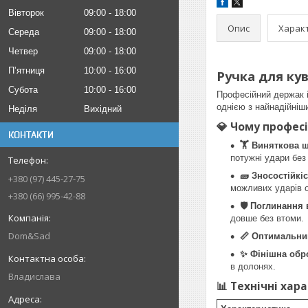
Вівторок
09:00
18:00
Опис
Харак
Середа
09:00
18:00
Четвер
09:00
18:00
Пʼятниця
10:00
16:00
Ручка для кув
Субота
10:00
16:00
Професійний держак 
однією з найнадійніш
Неділя
Вихідний
💎 Чому профес
КОНТАКТИ
🏋️ Виняткова щ
потужні удари без
🧱 Зносостійкіс
+380 (97) 445-27-75
можливих ударів о
+380 (66) 995-42-88
🛡 Поглинання в
довше без втоми.
Dom&Sad
📏 Оптимальни
✨ Фінішна обр
в долонях.
Владислава
📊 Технічні хар