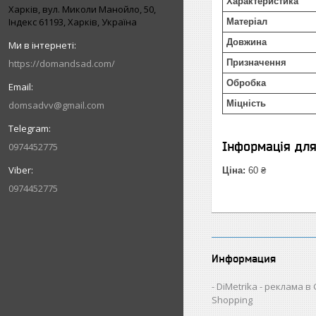
Характеристика
Харків, вул. Миколи Манойло, 50,
Індекс 61193, Харків, Україна
Матеріал
Довжина
https://domandsad.com/
Призначення
Обробка
Міцність
domsadvv@gmail.com
Інформація дл
0974452775
Ціна:
60 ₴
0974452775
Информация
DiMetrika - реклама в
Shopping