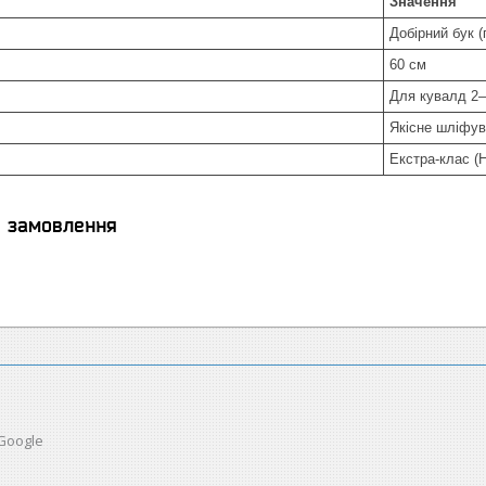
Значення
Добірний бук 
60 см
Для кувалд 2–
Якісне шліфу
Екстра-клас (
я замовлення
 Google