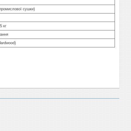
(промислової сушки)
5 кг
вання
Hardwood)