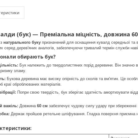
теристики
алди (бук) — Преміальна міцність, довжина 60
із
натурального буку
призначений для оснащення кувалд середньої та ве
их серед дерев'яних аналогів, забезпечуючи тривалий термін служби нав
іонали обирають бук?
ільність:
Бук належить до твердолистяних порід деревини. Він значно в
 ризику зламу.
ть:
Букова деревина має високу опірність до сколів та вм'ятин. Це особл
б краї оброблюваних матеріалів.
ібрації:
Попри свою твердість, бук зберігає здатність амортизувати ві
й важіль:
Довжина
60 см
забезпечує чудову силу удару при збереженні 
обка:
Держак пройшов ретельне шліфування. Гладка поверхня приємна на
актеристики: