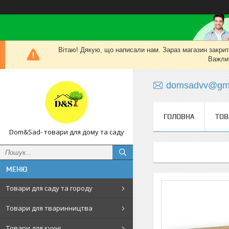
Вітаю! Дякую, що написали нам. Зараз магазин закритий
Важлив
domsadvv@gma
ГОЛОВНА
ТОВ
Dom&Sad- товари для дому та саду
Товари для саду та городу
Товари для тваринництва
Товари для кухні