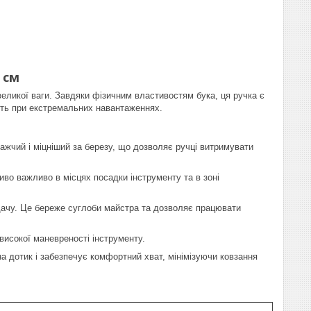
 см
ликої ваги. Завдяки фізичним властивостям бука, ця ручка є
іть при екстремальних навантаженнях.
ажчий і міцніший за березу, що дозволяє ручці витримувати
иво важливо в місцях посадки інструменту та в зоні
ддачу. Це береже суглоби майстра та дозволяє працювати
високої маневреності інструменту.
 дотик і забезпечує комфортний хват, мінімізуючи ковзання