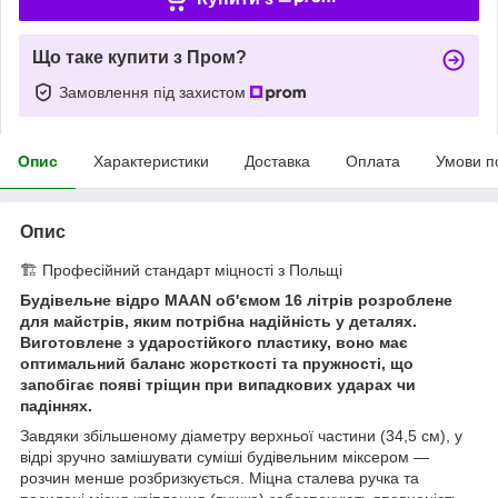
Що таке купити з Пром?
Замовлення під захистом
Опис
Характеристики
Доставка
Оплата
Умови п
Опис
🏗️ Професійний стандарт міцності з Польщі
Будівельне відро MAAN об'ємом 16 літрів розроблене
для майстрів, яким потрібна надійність у деталях.
Виготовлене з ударостійкого пластику, воно має
оптимальний баланс жорсткості та пружності, що
запобігає появі тріщин при випадкових ударах чи
падіннях.
Завдяки збільшеному діаметру верхньої частини (34,5 см), у
відрі зручно замішувати суміші будівельним міксером —
розчин менше розбризкується. Міцна сталева ручка та