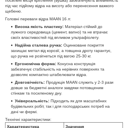
посилені місця кріплення (вушка) забезпечують впевненість
під час підйому відра на висоту або перенесення важкого
щебеню.
Головні переваги відра MAAN 16 л:
Висока якість пластику:
Матеріал стійкий до
лужного середовища (цемент, вапно) та не втрачає
своїх властивостей під впливом ультрафіолету.
Надійна сталева ручка:
Оцинковане покриття
захищає метал від корозії, а товщина дроту гарантує,
що ручка не розігнеться під вагою 25-30 кг.
Ергономічна форма:
Конусна конструкція
забезпечує стабільність на нерівних поверхнях та
дозволяє компактно штабелювати відра.
Довговічність:
Продукція MAAN служить у 2-3 рази
довше за бюджетні аналоги завдяки потовщеним
стінкам та посиленому дну.
Універсальність:
Підходить як для масштабних
будівельних робіт, так і для господарських потреб на
дачі чи фермі.
Технічні характеристики:
Характеристика
Значення