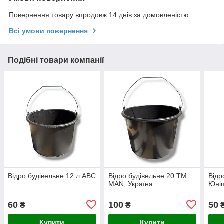
Повернення товару впродовж 14 днів за домовленістю
Всі умови повернення
Подібні товари компанії
Відро будівельне 12 л АВС
Відро будівельне 20 ТМ
Відр
MAN, Україна
Юні
60
100
50
₴
₴
Купити
Купити