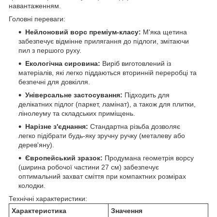
навантаженням.
Головні переваги:
Нейлоновий ворс преміум-класу:
М'яка щетина
забезпечує відмінне прилягання до підлоги, змітаючи
пил з першого руху.
Екологічна сировина:
Виріб виготовлений із
матеріалів, які легко піддаються вторинній переробці та
безпечні для довкілля.
Універсальне застосування:
Підходить для
делікатних підлог (паркет, ламінат), а також для плитки,
лінолеуму та складських приміщень.
Нарізне з'єднання:
Стандартна різьба дозволяє
легко підібрати будь-яку зручну ручку (металеву або
дерев'яну).
Європейський зразок:
Продумана геометрія ворсу
(ширина робочої частини 27 см) забезпечує
оптимальний захват сміття при компактних розмірах
колодки.
Технічні характеристики:
Характеристика
Значення