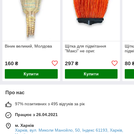
Віник великий, Молдова
Щітка для підмітання
Щітк
"Максі" не ориг.
підм
160
297
80
₴
₴
Купити
Купити
Про нас
97% позитивних з 495 відгуків за рік
Працює з 26.04.2021
м. Харків
Харків, вул. Миколи Манойло, 50, Індекс 61193, Харків,