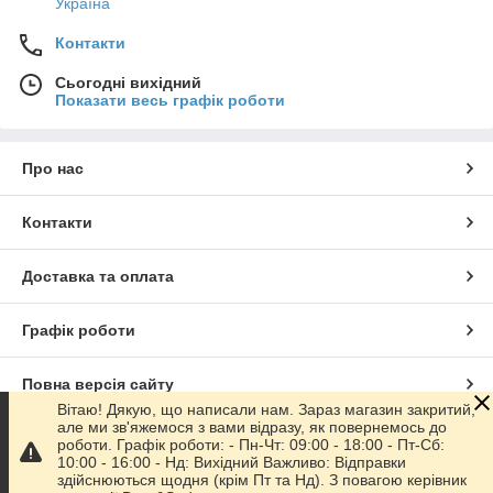
Україна
Контакти
Сьогодні вихідний
Показати весь графік роботи
Про нас
Контакти
Доставка та оплата
Графік роботи
Повна версія сайту
Вітаю! Дякую, що написали нам. Зараз магазин закритий,
але ми зв'яжемося з вами відразу, як повернемось до
Сайт створено на маркетплейсі
Prom.ua
роботи. Графік роботи: - Пн-Чт: 09:00 - 18:00 - Пт-Сб:
10:00 - 16:00 - Нд: Вихідний Важливо: Відправки
здійснюються щодня (крім Пт та Нд). З повагою керівник
Політика конфіденційності