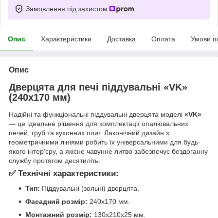
Замовлення під захистом
Опис
Характеристики
Доставка
Оплата
Умови п
Опис
Дверцята для печі піддувальні «VK»
(240х170 мм)
Надійні та функціональні піддувальні дверцята моделі
«VK»
— це ідеальне рішення для комплектації опалювальних
печей, груб та кухонних плит. Лаконічний дизайн з
геометричними лініями робить їх універсальними для будь-
якого інтер'єру, а якісне чавунне литво забезпечує бездоганну
службу протягом десятиліть.
✅ Технічні характеристики:
Тип:
Піддувальні (зольні) дверцята.
Фасадний розмір:
240х170 мм.
Монтажний розмір:
130х210х25 мм.