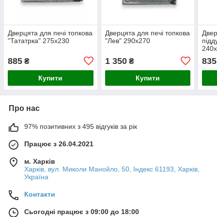
Дверцята для печі топкова
Дверцята для печі топкова
Двер
"Тататрка" 275х230
"Лев" 290х270
підд
240
885
1 350
835
₴
₴
Купити
Купити
Про нас
97% позитивних з 495 відгуків за рік
Працює з 26.04.2021
м. Харків
Харків, вул. Миколи Манойло, 50, Індекс 61193, Харків,
Україна
Контакти
Сьогодні працює з 09:00 до 18:00