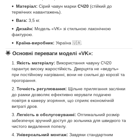
Матеріал:
Сірий чавун марки
СЧ20
(стійкий до
термічних навантажень).
Вага:
3,5 кг.
Дизайн:
Модель «VK» зі стильною лаконічною
фактурою.
Країна-виробник:
Україна 🇺🇦.
🌟 Основні переваги моделі «VK»:
Якість матеріалу:
Використання чавуну СЧ20
гарантує високу жаростійкість. Дверцята не «ведуть»
при постійному нагріванні, вони не схильні до корозії та
прогорання.
Точність регулювання:
Щільне прилягання заслінки
до рамки дозволяє ефективно керувати подачею
повітря в камеру згоряння, що сприяє економічній
витраті дров.
Легкість в обслуговуванні:
Оптимальний розмір
забезпечує зручний доступ до зольника для швидкого та
чистого видалення попелу.
Універсальний монтаж:
Завдяки стандартним