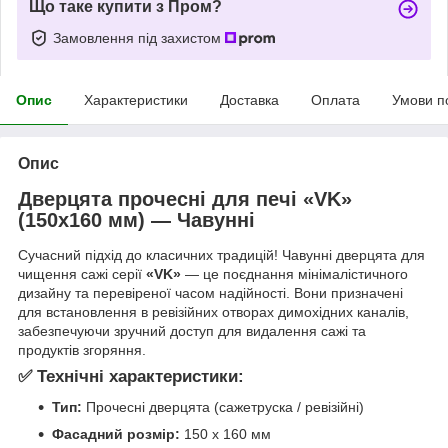
Що таке купити з Пром?
Замовлення під захистом
Опис
Характеристики
Доставка
Оплата
Умови п
Опис
Дверцята прочесні для печі «VK»
(150х160 мм) — Чавунні
Сучасний підхід до класичних традицій! Чавунні дверцята для
чищення сажі серії
«VK»
— це поєднання мінімалістичного
дизайну та перевіреної часом надійності. Вони призначені
для встановлення в ревізійних отворах димохідних каналів,
забезпечуючи зручний доступ для видалення сажі та
продуктів згоряння.
✅ Технічні характеристики:
Тип:
Прочесні дверцята (сажетруска / ревізійні)
Фасадний розмір:
150 х 160 мм