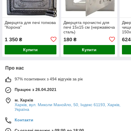
Дверцята для печі топкова
Дверцята прочистні для
Двер
"Корона"
печі 15х15 см (нержавіюча
чище
сталь)
150
1 350
180
624
₴
₴
Купити
Купити
Про нас
97% позитивних з 494 відгуків за рік
Працює з 26.04.2021
м. Харків
Харків, вул. Миколи Манойло, 50, Індекс 61193, Харків,
Україна
Контакти
Сьогодні працює з 09:00 до 18:00