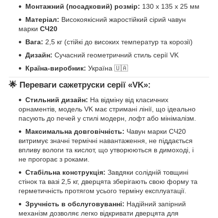
Монтажний (посадковий) розмір:
130 х 135 х 25 мм
Матеріал:
Високоякісний жаростійкий сірий чавун
марки
СЧ20
Вага:
2,5 кг (стійкі до високих температур та корозії)
Дизайн:
Сучасний геометричний стиль серії VK
Країна-виробник:
Україна 🇺🇦
🌟 Переваги сажетруски серії «VK»:
Стильний дизайн:
На відміну від класичних
орнаментів, модель VK має стримані лінії, що ідеально
пасують до печей у стилі модерн, лофт або мінімалізм.
Максимальна довговічність:
Чавун марки СЧ20
витримує значні термічні навантаження, не піддається
впливу вологи та кислот, що утворюються в димоході, і
не прогорає з роками.
Стабільна конструкція:
Завдяки солідній товщині
стінок та вазі 2,5 кг, дверцята зберігають свою форму та
герметичність протягом усього терміну експлуатації.
Зручність в обслуговуванні:
Надійний запірний
механізм дозволяє легко відкривати дверцята для