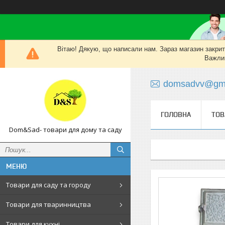
Вітаю! Дякую, що написали нам. Зараз магазин закритий
Важлив
domsadvv@gma
ГОЛОВНА
ТОВ
Dom&Sad- товари для дому та саду
Товари для саду та городу
Товари для тваринництва
Товари для кухні