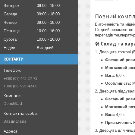
Вівторок
09:00
18:00
Середа
09:00
18:00
Повний компле
Четвер
09:00
18:00
Витонченість та міцн
Східний орнамент не 
Пʼятниця
10:00
16:00
перепадів температур
Субота
10:00
16:00
🛠 Склад та ха
Неділя
Вихідний
1. Дверцята топкові (В
КОНТАКТИ
Фасадний розм
Монтажний роз
Вага:
6,0 кг
+380 (97) 445-27-75
Особливість:
М
+380 (66) 995-42-88
2. Дверцята піддуваль
Фасадний розм
Dom&Sad
Монтажний роз
Вага:
4,0 кг
Владислава
Призначення:
Р
3. Дверцята для чище