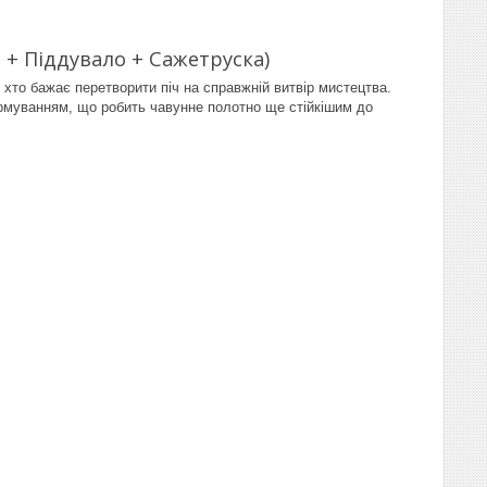
 + Піддувало + Сажетруска)
хто бажає перетворити піч на справжній витвір мистецтва.
рмуванням, що робить чавунне полотно ще стійкішим до