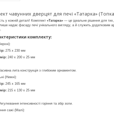
кт чавунних дверцят для печі «Татарка» (Топка
ість у кожній деталі! Комплект
«Татарка»
— це ідеальне рішення для тих, 
лише надає фасаду печі унікального вигляду, а й служить додатковим а
.
рактеристики комплекту:
ерхні):
ір:
275 х 230 мм
мір:
240 х 200 х 25 мм
асивна лита конструкція з глибоким орнаментом.
ні (Нижні):
ір:
245 х 165 мм
мір:
215 х 130 х 25 мм
егулювання інтенсивності горіння та збір золи.
ння сажі (Малі):