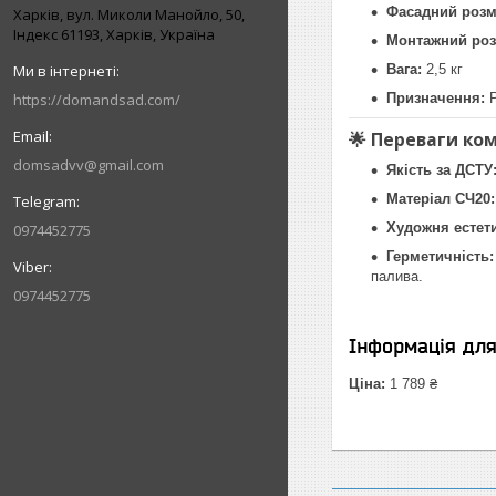
Фасадний розм
Харків, вул. Миколи Манойло, 50,
Індекс 61193, Харків, Україна
Монтажний роз
Вага:
2,5 кг
https://domandsad.com/
Призначення:
Р
🌟 Переваги ко
domsadvv@gmail.com
Якість за ДСТУ
Матеріал СЧ20:
Художня естети
0974452775
Герметичність:
палива.
0974452775
Інформація дл
Ціна:
1 789 ₴