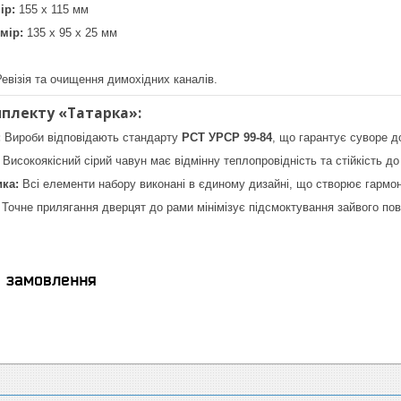
ір:
155 х 115 мм
мір:
135 х 95 х 25 мм
евізія та очищення димохідних каналів.
мплекту «Татарка»:
:
Вироби відповідають стандарту
РСТ УРСР 99-84
, що гарантує суворе д
Високоякісний сірий чавун має відмінну теплопровідність та стійкість д
ка:
Всі елементи набору виконані в єдиному дизайні, що створює гармон
Точне прилягання дверцят до рами мінімізує підсмоктування зайвого пов
я замовлення