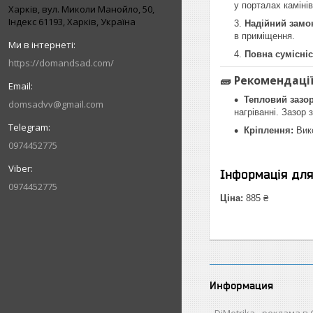
у порталах камінів
Харків, вул. Миколи Манойло, 50,
Індекс 61193, Харків, Україна
Надійний замо
в приміщення.
Повна сумісніс
https://domandsad.com/
🧱 Рекомендаці
Тепловий зазор
domsadvv@gmail.com
нагріванні. Зазор
Кріплення:
Вико
0974452775
Інформація дл
0974452775
Ціна:
885 ₴
Информация