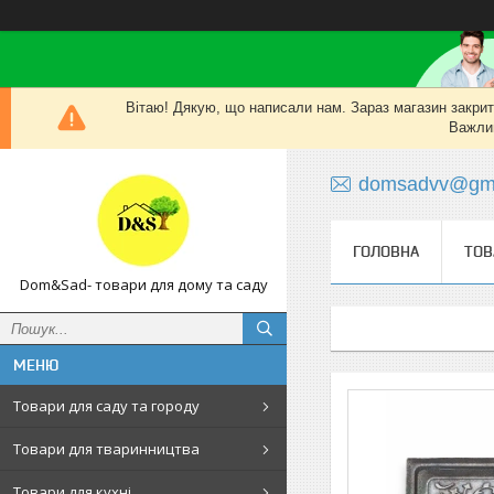
Вітаю! Дякую, що написали нам. Зараз магазин закритий
Важлив
domsadvv@gma
ГОЛОВНА
ТОВ
Dom&Sad- товари для дому та саду
Товари для саду та городу
Товари для тваринництва
Товари для кухні