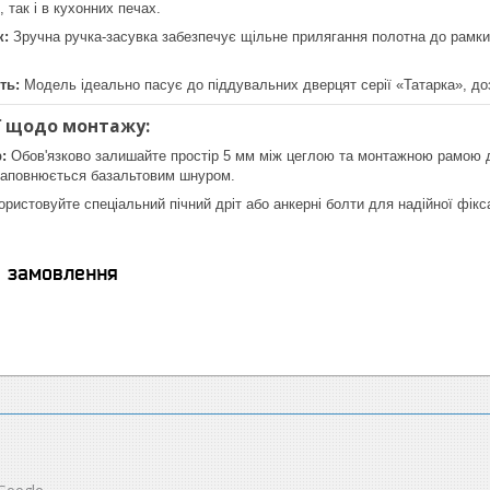
, так і в кухонних печах.
к:
Зручна ручка-засувка забезпечує щільне прилягання полотна до рамки
ть:
Модель ідеально пасує до піддувальних дверцят серії «Татарка», доз
ї щодо монтажу:
:
Обов'язково залишайте простір 5 мм між цеглою та монтажною рамою д
 заповнюється базальтовим шнуром.
ристовуйте спеціальний пічний дріт або анкерні болти для надійної фіксац
я замовлення