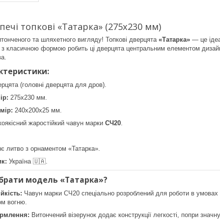
печі топкові «Татарка» (275х230 мм)
итонченого та шляхетного вигляду! Топкові дверцята
«Татарка»
— це ідеа
і з класичною формою робить ці дверцята центральним елементом дизай
а.
актеристики:
рцята (головні дверцята для дров).
ір:
275х230 мм.
мір:
240х200х25 мм.
оякісний жаростійкий чавун марки
СЧ20
.
 литво з орнаментом «Татарка».
к:
Україна 🇺🇦.
обрати модель «Татарка»?
йкість:
Чавун марки СЧ20 спеціально розроблений для роботи в умовах в
ом вогню.
рмлення:
Витончений візерунок додає конструкції легкості, попри значну