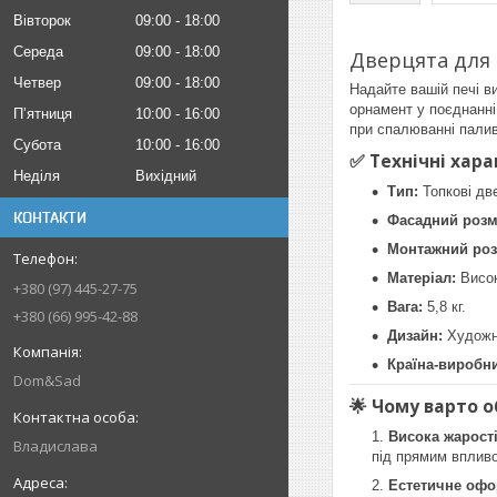
Вівторок
09:00
18:00
Середа
09:00
18:00
Дверцята для 
Четвер
09:00
18:00
Надайте вашій печі в
орнамент у поєднанн
Пʼятниця
10:00
16:00
при спалюванні палив
Субота
10:00
16:00
✅ Технічні хар
Неділя
Вихідний
Тип:
Топкові две
КОНТАКТИ
Фасадний розм
Монтажний роз
Матеріал:
Висок
+380 (97) 445-27-75
Вага:
5,8 кг.
+380 (66) 995-42-88
Дизайн:
Художнє
Країна-виробни
Dom&Sad
🌟 Чому варто 
Висока жарості
Владислава
під прямим вплив
Естетичне офо