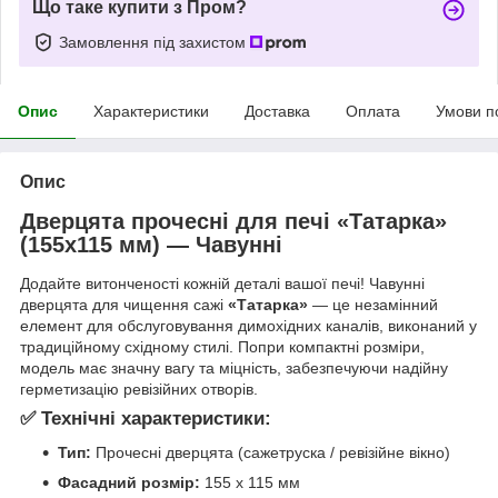
Що таке купити з Пром?
Замовлення під захистом
Опис
Характеристики
Доставка
Оплата
Умови п
Опис
Дверцята прочесні для печі «Татарка»
(155х115 мм) — Чавунні
Додайте витонченості кожній деталі вашої печі! Чавунні
дверцята для чищення сажі
«Татарка»
— це незамінний
елемент для обслуговування димохідних каналів, виконаний у
традиційному східному стилі. Попри компактні розміри,
модель має значну вагу та міцність, забезпечуючи надійну
герметизацію ревізійних отворів.
✅ Технічні характеристики:
Тип:
Прочесні дверцята (сажетруска / ревізійне вікно)
Фасадний розмір:
155 х 115 мм