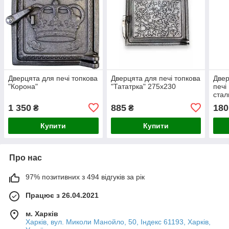
Дверцята для печі топкова
Дверцята для печі топкова
Двер
"Корона"
"Тататрка" 275х230
печі
стал
1 350
885
180
₴
₴
Купити
Купити
Про нас
97% позитивних з 494 відгуків за рік
Працює з 26.04.2021
м. Харків
Харків, вул. Миколи Манойло, 50, Індекс 61193, Харків,