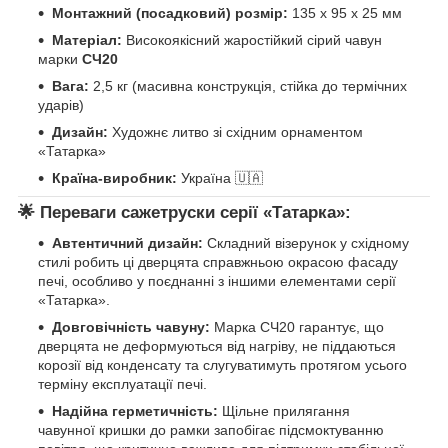
Монтажний (посадковий) розмір:
135 х 95 х 25 мм
Матеріал:
Високоякісний жаростійкий сірий чавун
марки
СЧ20
Вага:
2,5 кг (масивна конструкція, стійка до термічних
ударів)
Дизайн:
Художнє литво зі східним орнаментом
«Татарка»
Країна-виробник:
Україна 🇺🇦
🌟 Переваги сажетруски серії «Татарка»:
Автентичний дизайн:
Складний візерунок у східному
стилі робить ці дверцята справжньою окрасою фасаду
печі, особливо у поєднанні з іншими елементами серії
«Татарка».
Довговічність чавуну:
Марка СЧ20 гарантує, що
дверцята не деформуються від нагріву, не піддаються
корозії від конденсату та слугуватимуть протягом усього
терміну експлуатації печі.
Надійна герметичність:
Щільне прилягання
чавунної кришки до рамки запобігає підсмоктуванню