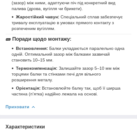
(зазор) між ними, адаптуючи піч під конкретний вид
палива (дрова, вугілля чи брикети).
Жаростійкий чавун:
Спеціальний сплав забезпечує
тривалу експлуатацію в умовах прямого контакту з
розпеченим вугіллям.
🧱 Поради щодо монтажу:
Встановлення:
Балки укладаються паралельно одна
одній. Оптимальний зазор між балками зазвичай
становить 10–15 мм.
Термокомпенсація:
Залишайте зазор 5–10 мм між
торцями балки та стінками печі для вільного
розширення металу.
Орієнтація:
Встановлюйте балку так, щоб її ширша
частина (п'ятка) надійно лежала на основі.
Приховати
Характеристики