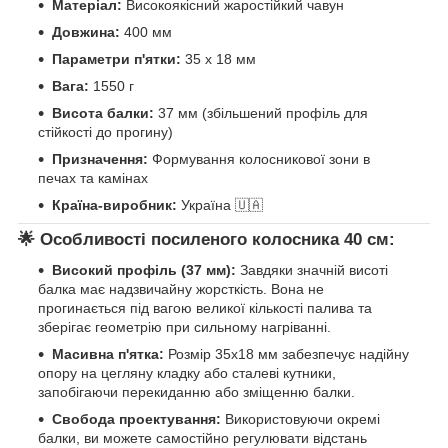
Матеріал:
Високоякісний жаростійкий чавун
Довжина:
400 мм
Параметри п'ятки:
35 х 18 мм
Вага:
1550 г
Висота балки:
37 мм (збільшений профіль для
стійкості до прогину)
Призначення:
Формування колосникової зони в
печах та камінах
Країна-виробник:
Україна 🇺🇦
🌟 Особливості посиленого колосника 40 см:
Високий профіль (37 мм):
Завдяки значній висоті
балка має надзвичайну жорсткість. Вона не
прогинається під вагою великої кількості палива та
зберігає геометрію при сильному нагріванні.
Масивна п'ятка:
Розмір 35х18 мм забезпечує надійну
опору на цегляну кладку або сталеві кутники,
запобігаючи перекиданню або зміщенню балки.
Свобода проектування:
Використовуючи окремі
балки, ви можете самостійно регулювати відстань