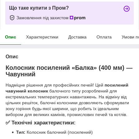
Що таке купити з Пром?
Замовлення під захистом
Опис
Характеристики
Доставка
Оплата
Умови п
Опис
Колосник посилений «Балка» (400 мм) —
Чавунний
Надміцне рішення для професійних печей! Цей
посилений
чавунний колосник
балочного типу розроблений для
екстремальних температурних навантажень. На відміну від
цільних решіток, балочні колосники дозволяють сформувати
зону горіння будь-якої ширини, що робить їх ідеальним
вибором для великих камінів, промислових печей та котлів.
✅ Технічні характеристики:
Тип:
Колосник балочний (посилений)