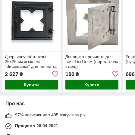
Двері чавунні топкові
Дверцята прочистні для
Реші
25х26 см зі склом
печі 15х15 см (нержавіюча
(чув
"Вишиванка" для печей та
сталь)
камінів
2 627
180
696
₴
₴
Купити
Купити
Про нас
97% позитивних з 495 відгуків за рік
Працює з 26.04.2021