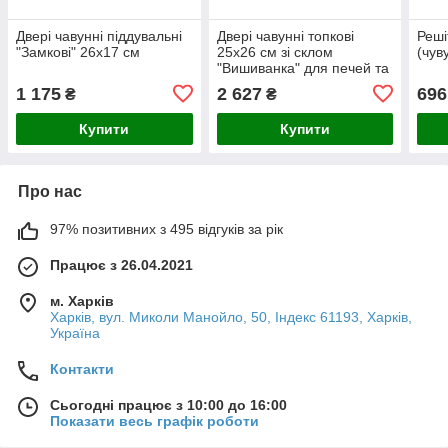
Двері чавунні піддувальні
Двері чавунні топкові
Реші
"Замкові" 26х17 см
25х26 см зі склом
(чув
"Вишиванка" для печей та
камінів
1 175
2 627
696
₴
₴
Купити
Купити
Про нас
97% позитивних з 495 відгуків за рік
Працює з 26.04.2021
м. Харків
Харків, вул. Миколи Манойло, 50, Індекс 61193, Харків,
Україна
Контакти
Сьогодні працює з 10:00 до 16:00
Показати весь графік роботи