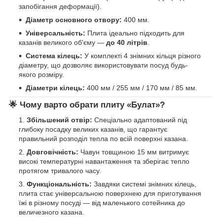
запобігання деформації).
Діаметр основного отвору:
400 мм.
Універсальність:
Плита ідеально підходить для
казанів великого об'єму —
до 40 літрів
.
Система кілець:
У комплекті 4 знімних кільця різного
діаметру, що дозволяє використовувати посуд будь-
якого розміру.
Діаметри кілець:
400 мм / 255 мм / 170 мм / 85 мм.
🌟 Чому варто обрати плиту «Булат»?
Збільшений отвір:
Спеціально адаптований під
глибоку посадку великих казанів, що гарантує
правильний розподіл тепла по всій поверхні казана.
Довговічність:
Чавун товщиною 15 мм витримує
високі температурні навантаження та зберігає тепло
протягом тривалого часу.
Функціональність:
Завдяки системі знімних кілець,
плита стає універсальною поверхнею для приготування
їжі в різному посуді — від маленького сотейника до
величезного казана.