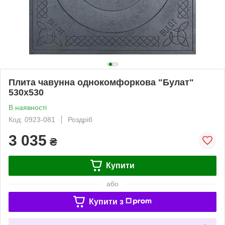
Плита чавунна однокомфоркова "Булат"
530х530
В наявності
Код: 0923-081
Роздріб
3 035
₴
Купити
або
Купити з