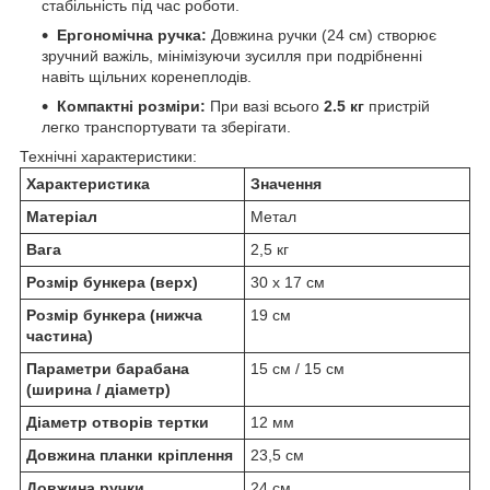
стабільність під час роботи.
Ергономічна ручка:
Довжина ручки (24 см) створює
зручний важіль, мінімізуючи зусилля при подрібненні
навіть щільних коренеплодів.
Компактні розміри:
При вазі всього
2.5 кг
пристрій
легко транспортувати та зберігати.
Технічні характеристики:
Характеристика
Значення
Матеріал
Метал
Вага
2,5 кг
Розмір бункера (верх)
30 х 17 см
Розмір бункера (нижча
19 см
частина)
Параметри барабана
15 см / 15 см
(ширина / діаметр)
Діаметр отворів тертки
12 мм
Довжина планки кріплення
23,5 см
Довжина ручки
24 см