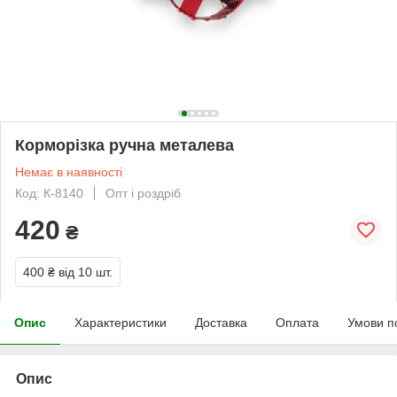
Корморізка ручна металева
Немає в наявності
Код: К-8140
Опт і роздріб
420
₴
400 ₴
від 10 шт.
Опис
Характеристики
Доставка
Оплата
Умови п
Опис