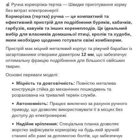
🍎 Ручна корморізка-тертка — Швидке приготування корму
без витрат електроенергії
Корморізка (тертка) ручна — це компактний та
ефективний пристрій для подрібнення буряків, кабачків,
гарбузів, кавунів та інших коренеплодів. Це ідеальний
вибір для власників домашньої птиці, кролів та худоби,
яким необхідно щоденно готувати свіжі комбікорми.
Пристрій має міцний металевий корпус та ріжучий барабан із
загартованими отворами діаметром
12 мм
, що забезпечує
оптимальну фракцію подрібнення для більшості свійських
тварин.
Основні переваги моделі:
Міцність та довговічність:
Повністю металева
конструкція стійка до механічних пошкоджень та
розрахована на тривалий термін служби.
Автономність:
Працює виключно за рахунок ручного
приводу, що дозволяє використовувати її в місцях без
доступу до електромережі.
Надійне кріплення:
Спеціальна планка дозволяє
жорстко зафіксувати корморізку на будь-якій зручній
станині або рамі за допомогою болтів, що забезпечує