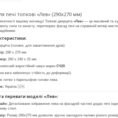
я печі топкові «Лев» (290х270 мм)
яхетності вашому вогнищу! Топкові дверцята
«Лев»
— це масивний та ху
волу сили та захисту, перетворює фасад печі на справжній витвір мис
надійними.
актеристики:
рцята (головні, для завантаження дров).
ір:
290 х 270 мм.
мір:
260 х 240 х 25 мм.
оякісний жаростійкий чавун марки
СЧ20
.
дна вага забезпечує стійкість до деформації).
 литво з барельєфом голови лева.
к:
Україна 🇺🇦.
та переваги моделі «Лев»:
зайн:
Деталізоване зображення лева на фасадній частині додає печі індив
ному стилі.
вір:
Розмір 290х270 мм дозволяє зручно закладати паливо різного розмір