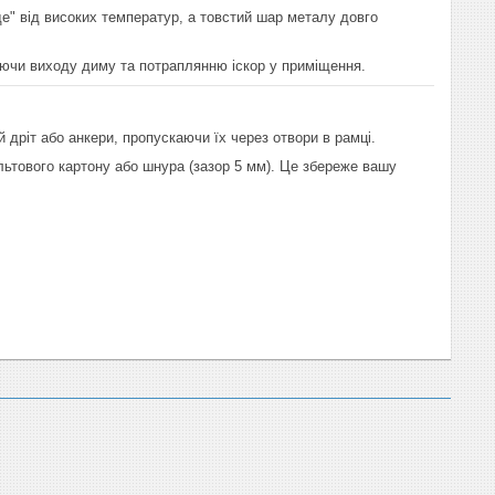
е" від високих температур, а товстий шар металу довго
гаючи виходу диму та потраплянню іскор у приміщення.
 дріт або анкери, пропускаючи їх через отвори в рамці.
льтового картону або шнура (зазор 5 мм). Це збереже вашу