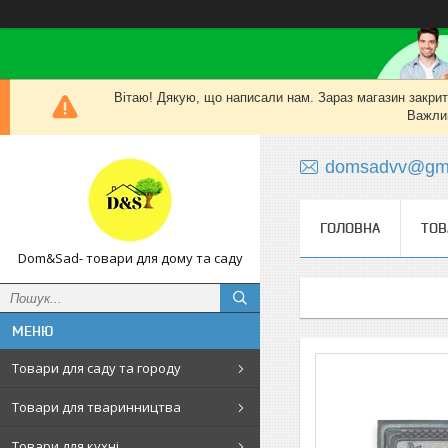
Вітаю! Дякую, що написали нам. Зараз магазин закритий
Важлив
domsadvv@gma
ГОЛОВНА
ТОВ
Dom&Sad- товари для дому та саду
Товари для саду та городу
Товари для тваринництва
Товари для кухні