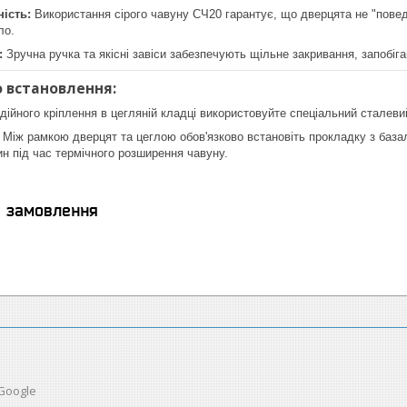
ість:
Використання сірого чавуну СЧ20 гарантує, що дверцята не "повед
ло.
:
Зручна ручка та якісні завіси забезпечують щільне закривання, запобі
 встановлення:
ійного кріплення в цегляній кладці використовуйте спеціальний сталевий
Між рамкою дверцят та цеглою обов'язково встановіть прокладку з база
ин під час термічного розширення чавуну.
я замовлення
 Google