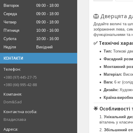
Вівторок
09:00
18:00
Середа
09:00
18:00
🦁 Дверцята дл
Четвер
09:00
18:00
Додайте величі та шл
зображення лева, сим
Пʼятниця
10:00
16:00
функціональними та 
Субота
10:00
16:00
✅ Технічні хар
Неділя
Вихідний
Тип:
Топкові две
КОНТАКТИ
Фасадний розм
Монтажний роз
Матеріал:
Висок
+380 (97) 445-27-75
Вага:
6 кг (солі
+380 (66) 995-42-88
Дизайн:
Художнє
Країна-виробни
Dom&Sad
🌟 Особливості 
Унікальний ди
Владислава
віталень у класич
Збільшений от