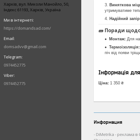
Харків, вул. Миколи Манойло, 50,
Виняткова міцн
Індекс 61193, Харків, Україна
утримуватиме теп
Надійний запір
https://domandsad.com/
🧱 Поради щодо
Монтаж:
Для над
domsadvv@gmail.com
Термоізоляція:
піч від появи тріщ
0974452775
Інформація дл
0974452775
Ціна:
1 350 ₴
Информация
DiMetrika - реклама в