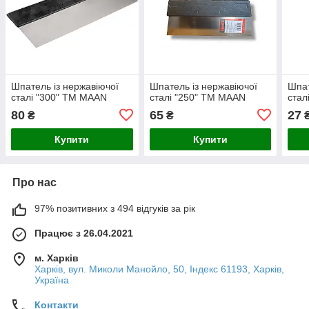
Шпатель із нержавіючої
Шпатель із нержавіючої
Шпат
сталі "300" ТМ MAAN
сталі "250" ТМ MAAN
стал
80
65
27
₴
₴
Купити
Купити
Про нас
97% позитивних з 494 відгуків за рік
Працює з 26.04.2021
м. Харків
Харків, вул. Миколи Манойло, 50, Індекс 61193, Харків,
Україна
Контакти