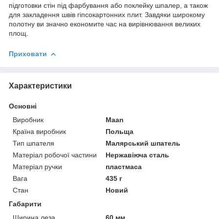
підготовки стін під фарбування або поклейку шпалер, а також
для закладення швів гіпсокартонних плит. Завдяки широкому
полотну ви значно економите час на вирівнювання великих
площ.
Приховати
Характеристики
Основні
Виробник
Maan
Країна виробник
Польща
Тип шпателя
Малярський шпатель
Матеріал робочої частини
Нержавіюча сталь
Матеріал ручки
пластмаса
Вага
435 г
Стан
Новий
Габарити
Ширина леза
60 мм