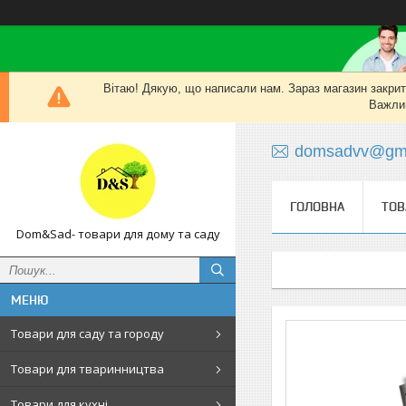
Вітаю! Дякую, що написали нам. Зараз магазин закритий
Важлив
domsadvv@gma
ГОЛОВНА
ТОВ
Dom&Sad- товари для дому та саду
Товари для саду та городу
Товари для тваринництва
Товари для кухні