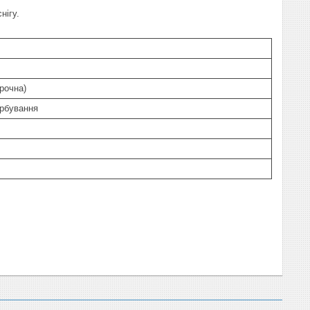
нігу.
рочна)
рбування