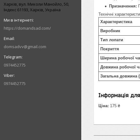
Харків, вул. Миколи Манойло, 50,
Призначення:
П
Індекс 61193, Харків, Україна
Технічні характеристи
Характеристика
https://domandsad.com/
Виробник
Тип лопати
domsadvv@gmail.com
Покриття
Ширина робочої ча
0974452775
Довжина робочої ч
Загальна довжина (
0974452775
Інформація дл
Ціна:
175 ₴