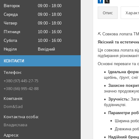
Вівторок
09:00
18:00
Опис
Харак
Середа
09:00
18:00
Четвер
09:00
18:00
Пʼятниця
10:00
16:00
⛏️ Совкова лопата ТМ
Субота
10:00
16:00
Якісний та естетичн
Неділя
Вихідний
Ця совкова лопата ві
підбирання різномані
КОНТАКТИ
Основні переваги та 
Ідеальна форм
щебінь, ґрунт, сніг
+380 (97) 445-27-75
Захисне покрит
+380 (66) 995-42-88
значно продовжую
Зручність:
Зага
будівництві.
Dom&Sad
Параметри роб
Ширина робо
Владислава
Довжина роб
Надійний брен