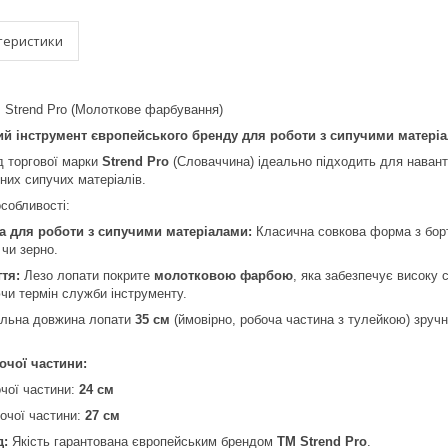
теристики
 Strend Pro (Молоткове фарбування)
ий інструмент європейського бренду для роботи з сипучими матеріа
д торгової марки
Strend Pro
(Словаччина) ідеально підходить для навант
тних сипучих матеріалів.
особливості:
а для роботи з сипучими матеріалами:
Класична совкова форма з борт
 чи зерно.
тя:
Лезо лопати покрите
молотковою фарбою
, яка забезпечує високу 
чи термін служби інструменту.
льна довжина лопати
35 см
(ймовірно, робоча частина з тулейкою) зручн
очої частини:
чої частини:
24 см
очої частини:
27 см
д:
Якість гарантована європейським брендом
ТМ Strend Pro
.