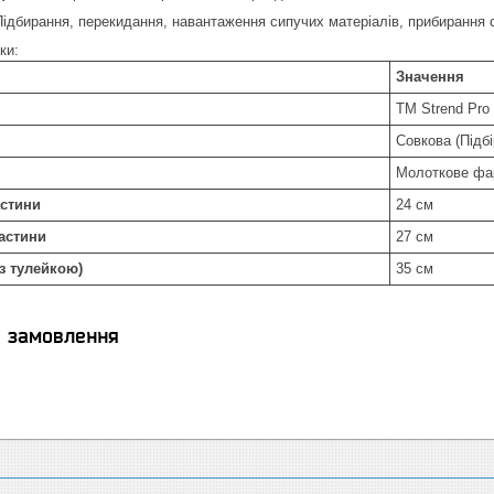
ідбирання, перекидання, навантаження сипучих матеріалів, прибирання с
ки:
Значення
ТМ Strend Pro
Совкова (Підбі
Молоткове фа
стини
24 см
астини
27 см
з тулейкою)
35 см
я замовлення