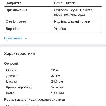
Покриття
Без оцинковки
Призначення
Будівельні суміші, сміття,
пісок, технічна вода
Особливості
Надійна фіксація ручки
Виробник
Україна
Приховати
Характеристики
Основні
Об`єм
12 л
Діаметр
27 см
Висота
24.5 см
Країна виробник
Україна
Колір
Чорний
Користувальницькі характеристики
Матеріал корпусу відра
неіржавка сталь