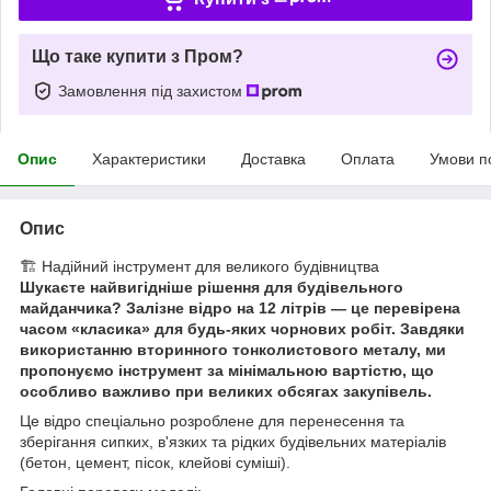
Що таке купити з Пром?
Замовлення під захистом
Опис
Характеристики
Доставка
Оплата
Умови п
Опис
🏗️ Надійний інструмент для великого будівництва
Шукаєте найвигідніше рішення для будівельного
майданчика? Залізне відро на 12 літрів — це перевірена
часом «класика» для будь-яких чорнових робіт. Завдяки
використанню вторинного тонколистового металу, ми
пропонуємо інструмент за мінімальною вартістю, що
особливо важливо при великих обсягах закупівель.
Це відро спеціально розроблене для перенесення та
зберігання сипких, в'язких та рідких будівельних матеріалів
(бетон, цемент, пісок, клейові суміші).