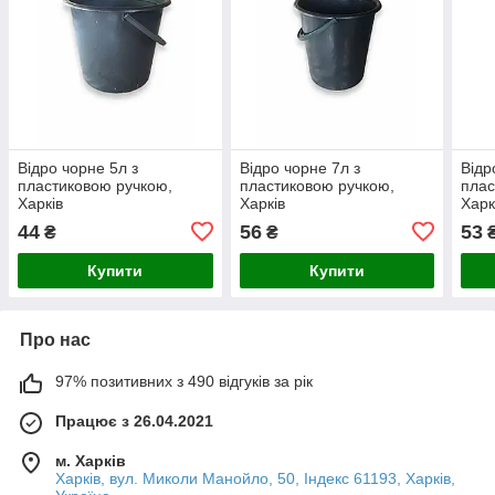
Відро чорне 5л з
Відро чорне 7л з
Відр
пластиковою ручкою,
пластиковою ручкою,
плас
Харків
Харків
Харк
44
56
53
₴
₴
Купити
Купити
Про нас
97% позитивних з 490 відгуків за рік
Працює з 26.04.2021
м. Харків
Харків, вул. Миколи Манойло, 50, Індекс 61193, Харків,