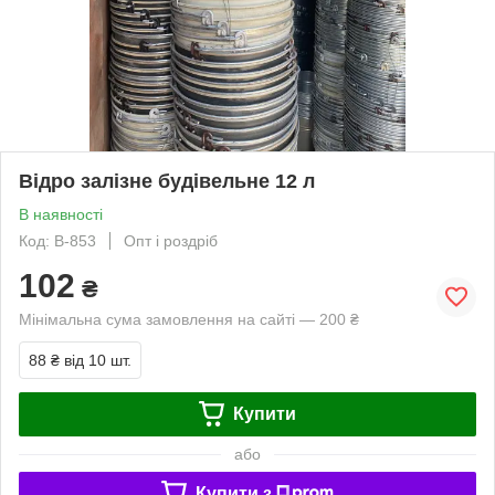
Відро залізне будівельне 12 л
В наявності
Код: В-853
Опт і роздріб
102
₴
Мінімальна сума замовлення на сайті — 200 ₴
88 ₴
від 10 шт.
Купити
або
Купити з