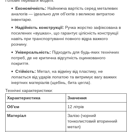
Головні переваги моделі:
Економічність:
Найнижча вартість серед металевих
аналогів — ідеально для об'єктів з великою витратою
інвентарю.
Надійність конструкції:
Ручка жорстко зафіксована в
посилених «вушках», що гарантує цілісність конструкції
навіть при транспортуванні повного відра важкого
розчину.
Універсальність:
Підходить для будь-яких технічних
потреб, де не критична відсутність оцинкованого
покриття.
Стійкість:
Метал, на відміну від пластику, не
лопається від ударів лопатою та витримує вагу важких
інертних матеріалів (щебінь, бита цегла).
Технічні характеристики:
Характеристика
Значення
Об'єм
12 літрів
Матеріал
Залізо (чорний
тонколистовий вторинний
метал)