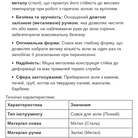
металу
(сталі), що гарантує його стійкість до високих
температур при роботі з гарячою золою та вугіллям.
Безпека та зручність:
Оснащений
довгою
залізною (металевою) ручкою
, яка дозволяє чистити
піч або камін, не наближаючи руки до зони горіння,
забезпечуючи максимальну безпеку.
Оптимальна форма:
Совок має глибоку форму, що
дозволяє набрати велику кількість золи за один раз та
запобігає її розсипанню при перенесенні.
Надійність:
Міцна металева конструкція стійка до
деформації та має тривалий термін служби.
Сфера застосування:
Прибирання золи з камінів,
печей, груб, котлів на твердому паливі, мангалів,
барбекю.
Технічні характеристики:
Характеристика
Значення
Тип інструменту
Совок для золи (Пічний)
Матеріал совка
Метал (Сталь)
Матеріал ручки
Залізо (Метал)