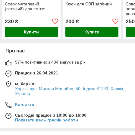
Совок металевий
Ключ для СВП залізний
Сово
(великий) для сміття
нерж
довг
(вис
230
200
250
₴
₴
Купити
Купити
Про нас
97% позитивних з 494 відгуків за рік
Працює з 26.04.2021
м. Харків
Харків, вул. Миколи Манойло, 50, Індекс 61193, Харків,
Україна
Контакти
Сьогодні працює з 10:00 до 16:00
Показати весь графік роботи