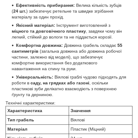
Ефективність прибирання:
Велика кількість зубців
(
24 шт.
) забезпечує ретельне та швидке згрібання
матеріалу за один прохід.
Якісний матеріал:
Інструмент виготовлений з
міцного та довговічного пластику
, завдяки чому він
легкий, стійкий до вологи та не піддається корозії.
Комфортна довжина:
Довжина грабель складає
55
сантиметрів
(загальна довжина або довжина робочої
частини, залежно від моделі), що забезпечує
комфортне використання без додаткового
навантаження на спину та руки.
Універсальність:
Віялові граблі чудово підходять для
роботи в
саду, на грядках або газоні
, оскільки
пластикові зуби делікатно взаємодіють з поверхнею
ґрунту та дерниною.
Технічні характеристики:
Характеристика
Значення
Тип грабель
Віялові
Матеріал
Пластик (Міцний)