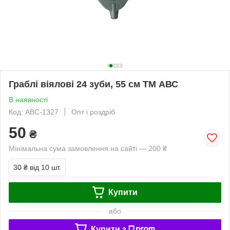
Граблі віялові 24 зуби, 55 см ТМ АВС
В наявності
Код: АВС-1327
Опт і роздріб
50
₴
Мінімальна сума замовлення на сайті — 200 ₴
30 ₴
від 10 шт.
Купити
або
Купити з