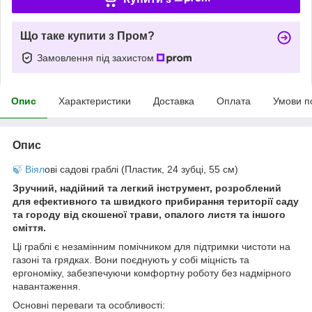
Що таке купити з Пром?
Замовлення під захистом
Опис
Характеристики
Доставка
Оплата
Умови п
Опис
🍃 Віял
ові садові граблі (Пластик, 24 зубці, 55 см)
Зручний, надійний та легкий інструмент, розроблений
для ефективного та швидкого прибирання території саду
та городу від скошеної трави, опалого листя та іншого
сміття.
Ці граблі є незамінним помічником для підтримки чистоти на
газоні та грядках. Вони поєднують у собі міцність та
ергономіку, забезпечуючи комфортну роботу без надмірного
навантаження.
Основні переваги та особливості: