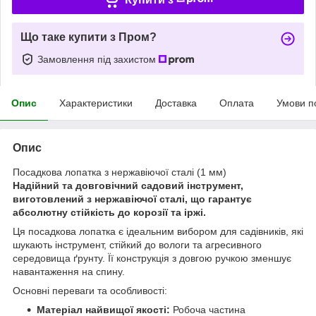
Що таке купити з Пром?
Замовлення під захистом
Опис
Характеристики
Доставка
Оплата
Умови п
Опис
Посадкова лопатка з нержавіючої сталі (1 мм)
Надійний та довговічний садовий інструмент,
виготовлений з нержавіючої сталі, що гарантує
абсолютну стійкість до корозії та іржі.
Ця посадкова лопатка є ідеальним вибором для садівників, які
шукають інструмент, стійкий до вологи та агресивного
середовища ґрунту. Її конструкція з довгою ручкою зменшує
навантаження на спину.
Основні переваги та особливості:
Матеріал найвищої якості:
Робоча частина