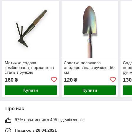
Мотижка садова
Лопатка посадкова
Садо
комбінована, нержавіюча
анодирована з ручкою, 50
нерж
сталь з ручкою
см
руч
160
120
130
₴
₴
Купити
Купити
Про нас
97% позитивних з 495 відгуків за рік
Працює з 26.04.2021