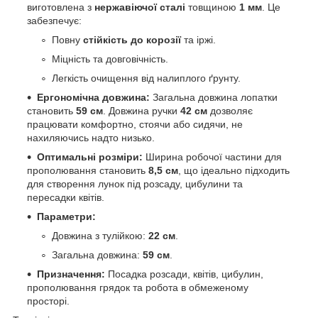
виготовлена з
нержавіючої сталі
товщиною
1 мм
. Це
забезпечує:
Повну
стійкість до корозії
та іржі.
Міцність та довговічність.
Легкість очищення від налиплого ґрунту.
Ергономічна довжина:
Загальна довжина лопатки
становить
59 см
. Довжина ручки
42 см
дозволяє
працювати комфортно, стоячи або сидячи, не
нахиляючись надто низько.
Оптимальні розміри:
Ширина робочої частини для
прополювання становить
8,5 см
, що ідеально підходить
для створення лунок під розсаду, цибулини та
пересадки квітів.
Параметри:
Довжина з тулійкою:
22 см
.
Загальна довжина:
59 см
.
Призначення:
Посадка розсади, квітів, цибулин,
прополювання грядок та робота в обмеженому
просторі.