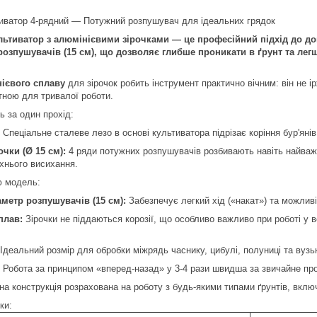
тиватор 4-рядний — Потужний розпушувач для ідеальних грядок
льтиватор з алюмінієвими зірочками — це професійний підхід до до
озпушувачів (15 см), що дозволяє глибше проникати в ґрунт та лег
ієвого сплаву
для зірочок робить інструмент практично вічним: він не і
ною для тривалої роботи.
ь за один прохід:
Спеціальне сталеве лезо в основі культиватора підрізає коріння бур'яні
очки (Ø 15 см):
4 ряди потужних розпушувачів розбивають навіть найважчу
хнього висихання.
ю модель:
метр розпушувачів (15 см):
Забезпечує легкий хід («накат») та можливі
плав:
Зірочки не піддаються корозії, що особливо важливо при роботі у 
Ідеальний розмір для обробки міжрядь часнику, цибулі, полуниці та вузьк
Робота за принципом «вперед-назад» у 3-4 рази швидша за звичайне п
а конструкція розрахована на роботу з будь-якими типами ґрунтів, вкл
ки: