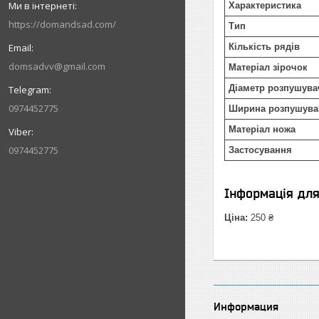
Характеристика
https://domandsad.com/
Тип
Кількість рядів
domsadvv@gmail.com
Матеріал зірочок
Діаметр розпушува
0974452775
Ширина розпушува
Матеріал ножа
0974452775
Застосування
Інформація дл
Ціна:
250 ₴
Информация