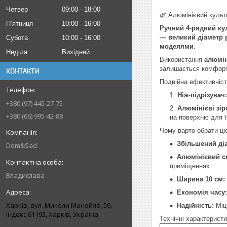
Четвер
09:00
18:00
🌿 Алюмінієвий куль
Пʼятниця
10:00
16:00
Ручний 4-рядний ку
— великий діаметр р
Субота
10:00
16:00
моделями.
Неділя
Вихідний
Використання
алюмін
залишається комфорт
КОНТАКТИ
Подвійна ефективніст
Ніж-підрізувач:
+380 (97) 445-27-75
Алюмінієві зір
+380 (66) 995-42-88
на поверхню для ї
Чому варто обрати ц
Збільшений діа
Dom&Sad
Алюмінієвий с
приміщеннях.
Владислава
Ширина 10 см:
Економія часу:
Харків, вул. Миколи Манойло, 50,
Надійність:
Міцн
Індекс 61193, Харків, Україна
Технічні характеристи