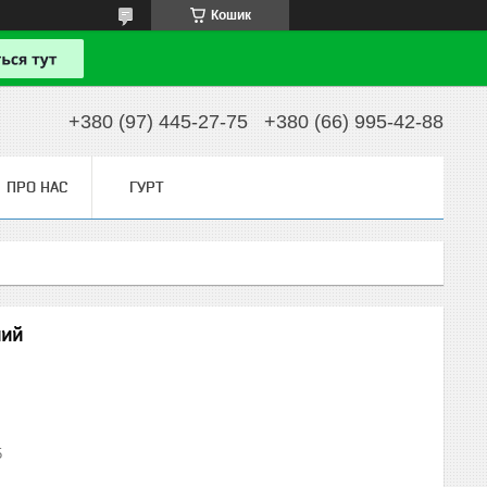
Кошик
+380 (97) 445-27-75
+380 (66) 995-42-88
ПРО НАС
ГУРТ
ний
5