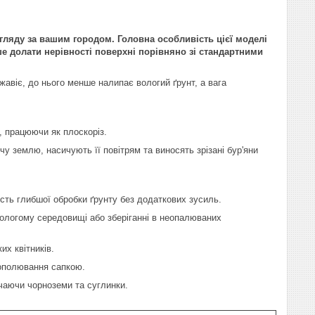
гляду за вашим городом. Головна особливість цієї моделі
ше долати нерівності поверхні порівняно зі стандартними
ржавіє, до нього менше налипає вологий ґрунт, а вага
в, працюючи як плоскоріз.
 землю, насичують її повітрям та виносять зрізані бур'яни
сть глибшої обробки ґрунту без додаткових зусиль.
вологому середовищі або зберіганні в неопалюваних
их квітників.
рополювання сапкою.
ючаючи чорноземи та суглинки.