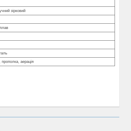
учний зірковий
сплав
таль
 прополка, аерація