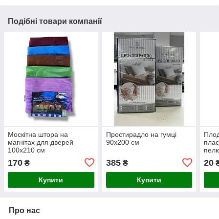
Подібні товари компанії
Москітна штора на
Простирадло на гумці
Плод
магнітах для дверей
90х200 см
плас
100х210 см
пел
170
385
20
₴
₴
Купити
Купити
Про нас