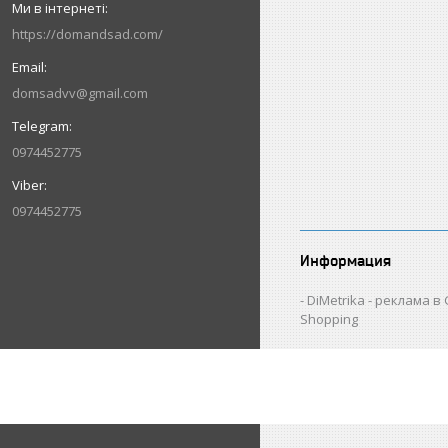
https://domandsad.com/
domsadvv@gmail.com
0974452775
0974452775
Информация
DiMetrika - реклама в
Shopping