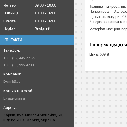
Четвер
09:00
18:00
Тканина - мікросатин.
Наповнювач - Холоф
Пʼятниця
10:00
16:00
Щільність ковдри- 20
Субота
10:00
16:00
Ковдра запакована в
Неділя
Вихідний
Матеріал має ряд пер
КОНТАКТИ
Інформація дл
Ціна:
689 ₴
+380 (97) 445-27-75
+380 (66) 995-42-88
Dom&Sad
Владислава
Харків, вул. Миколи Манойло, 50,
Індекс 61193, Харків, Україна