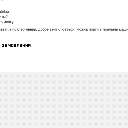
айбер.
0г/м2
 сумочку
еваг: гіпоалергенний, добре вентилюється, можна прати в пральній машин
я замовлення