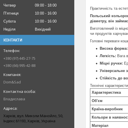
Четвер
09:00
18:00
Практичність та есте
Пʼятниця
10:00
16:00
Польський кольорови
діаметру, він займа
Субота
10:00
16:00
Виготовлений із міцн
Неділя
Вихідний
чи продуктів харчува
КОНТАКТИ
Головні переваги кош
Висока форма:
Легкість:
Вага в
+380 (97) 445-27-75
Міцні ручки:
Ер
+380 (66) 995-42-88
Універсальне з
Стійкість до во
Dom&Sad
Технічні характеристи
Характеристика
Владислава
Об'єм
Країна-виробник
Харків, вул. Миколи Манойло, 50,
Кольори в наявнос
Індекс 61193, Харків, Україна
Матеріал