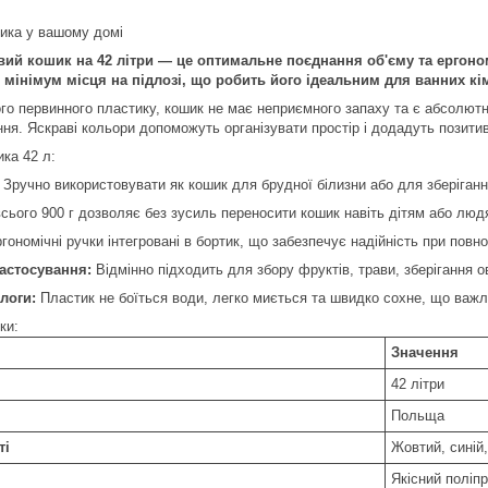
тика у вашому домі
й кошик на 42 літри — це оптимальне поєднання об'єму та ергономі
є мінімум місця на підлозі, що робить його ідеальним для ванних кі
ого первинного пластику, кошик не має неприємного запаху та є абсолют
ння. Яскраві кольори допоможуть організувати простір і додадуть позити
ика 42 л:
Зручно використовувати як кошик для брудної білизни або для зберіганн
сього 900 г дозволяє без зусиль переносити кошик навіть дітям або людя
гономічні ручки інтегровані в бортик, що забезпечує надійність при повн
астосування:
Відмінно підходить для збору фруктів, трави, зберігання о
логи:
Пластик не боїться води, легко миється та швидко сохне, що важли
ки:
Значення
42 літри
Польща
ті
Жовтий, синій
Якісний поліп