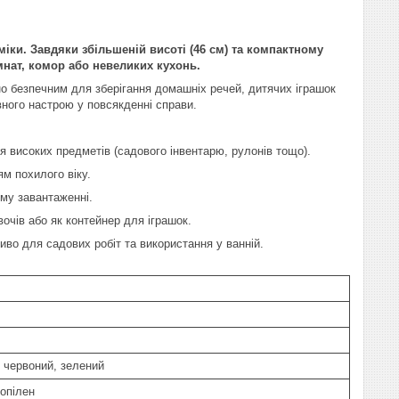
ки. Завдяки збільшеній висоті (46 см) та компактному
мнат, комор або невеликих кухонь.
но безпечним для зберігання домашніх речей, дитячих іграшок
вного настрою у повсякденні справи.
я високих предметів (садового інвентарю, рулонів тощо).
м похилого віку.
ому завантаженні.
вочів або як контейнер для іграшок.
во для садових робіт та використання у ванній.
, червоний, зелений
ропілен