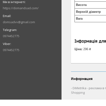
Висота
https://domandsad.com/
Верхній діаметр
Вага
domsadvv@gmail.com
0974452775
Інформація дл
Ціна:
296 ₴
0974452775
Информация
DiMetrika - реклама в
Shopping