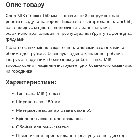
Опис товару
Сапа МІК (Тяпка) 150 мм — незамінний інструмент для
роботи в саду та на городі. Виконана з загартованої сталі 65Г,
вона поєднує міцність і довговічність, забезпечуючи
ефективне прополювання, розпушування ґрунту та догляд за
грядками.
Полотно сапки міцно закріплене сталевими заклепками, а
обойма для ручки забезпечує надійне кріплення, роблячи
інструмент зручним і безпечним у роботі. Тяпка МІК —
високоякісний і надійний інструмент для будь-якого садівника
чи городника.
Характеристики:
Тип: сапа МІК (тяпка)
Ширина леза: 150 мм
Матеріал леза: загартована сталь 65Г
Кріплення леза: сталеві заклепки
Обойма для ручки: метал
Призначення: прополювання, розпушування, догляд