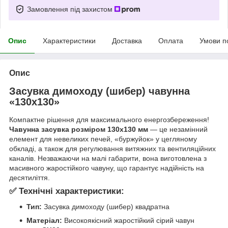
Замовлення під захистом
Опис
Характеристики
Доставка
Оплата
Умови п
Опис
Засувка димоходу (шибер) чавунна
«130х130»
Компактне рішення для максимального енергозбереження!
Чавунна засувка розміром 130х130 мм
— це незамінний
елемент для невеликих печей, «буржуйок» у цегляному
обкладі, а також для регулювання витяжних та вентиляційних
каналів. Незважаючи на малі габарити, вона виготовлена з
масивного жаростійкого чавуну, що гарантує надійність на
десятиліття.
✅ Технічні характеристики:
Тип:
Засувка димоходу (шибер) квадратна
Матеріал:
Високоякісний жаростійкий сірий чавун