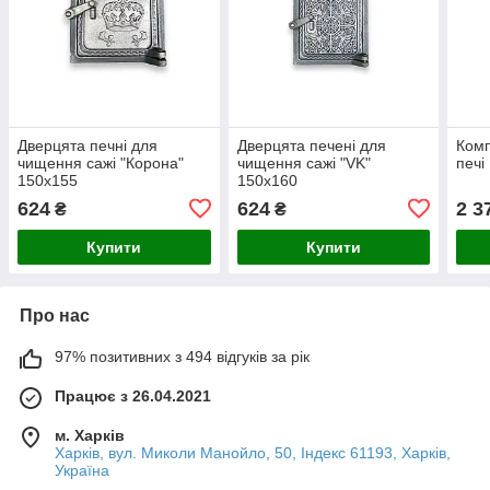
Дверцята печні для
Дверцята печені для
Комп
чищення сажі "Корона"
чищення сажі "VK"
печі
150х155
150х160
624
624
2 3
₴
₴
Купити
Купити
Про нас
97% позитивних з 494 відгуків за рік
Працює з 26.04.2021
м. Харків
Харків, вул. Миколи Манойло, 50, Індекс 61193, Харків,
Україна