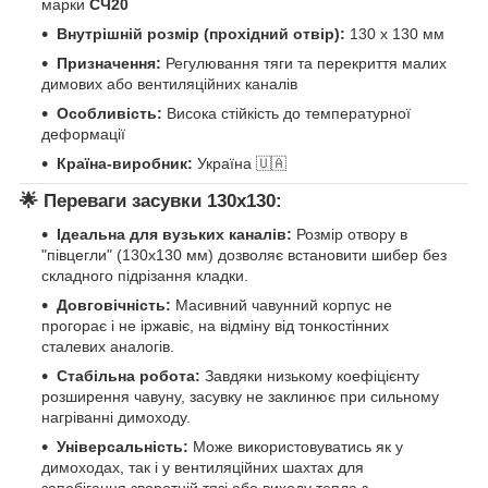
марки
СЧ20
Внутрішній розмір (прохідний отвір):
130 х 130 мм
Призначення:
Регулювання тяги та перекриття малих
димових або вентиляційних каналів
Особливість:
Висока стійкість до температурної
деформації
Країна-виробник:
Україна 🇺🇦
🌟 Переваги засувки 130х130:
Ідеальна для вузьких каналів:
Розмір отвору в
"півцегли" (130х130 мм) дозволяє встановити шибер без
складного підрізання кладки.
Довговічність:
Масивний чавунний корпус не
прогорає і не іржавіє, на відміну від тонкостінних
сталевих аналогів.
Стабільна робота:
Завдяки низькому коефіцієнту
розширення чавуну, засувку не заклинює при сильному
нагріванні димоходу.
Універсальність:
Може використовуватись як у
димоходах, так і у вентиляційних шахтах для
запобігання зворотній тязі або виходу тепла з