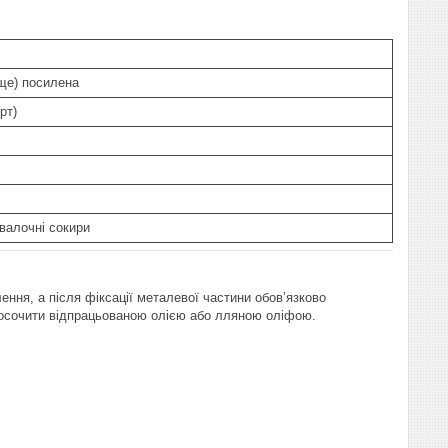
ще) посилена
рт)
 валочні сокири
ення, а після фіксації металевої частини обов’язково
росочити відпрацьованою олією або лляною оліфою.