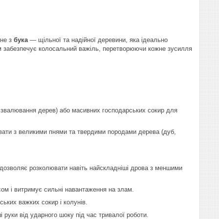
ене з
бука
— щільної та надійної деревини, яка ідеально
м забезпечує колосальний важіль, перетворюючи кожне зусилля
звалювання дерев) або масивних господарських сокир для
ювати з великими пнями та твердими породами дерева (дуб,
 дозволяє розколювати навіть найскладніші дрова з меншими
асом і витримує сильні навантаження на злам.
ьких важких сокир і колунів.
руки від ударного шоку під час тривалої роботи.