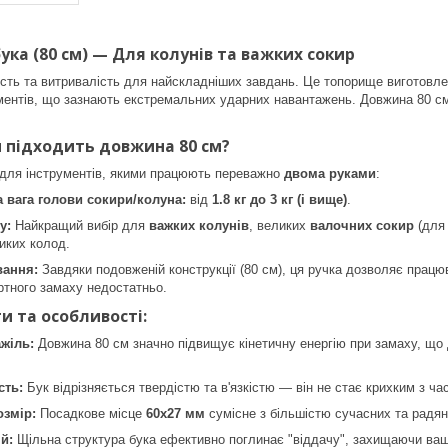
ука (80 см) — Для колунів та важких сокир
сть та витривалість для найскладніших завдань. Це топорище виготовл
ументів, що зазнають екстремальних ударних навантажень. Довжина 80 с
и підходить довжина 80 см?
 для інструментів, якими працюють переважно
двома руками
:
 вага голови сокири/колуна:
від
1.8 кг до 3 кг (і вище)
.
у:
Найкращий вибір для
важких колунів
, великих
валочних сокир
(для 
иких колод.
вання:
Завдяки подовженій конструкції (80 см), ця ручка дозволяє прац
артного замаху недостатньо.
и та особливості:
жіль:
Довжина 80 см значно підвищує кінетичну енергію при замаху, що
сть:
Бук відрізняється твердістю та в'язкістю — він не стає крихким з ч
озмір:
Посадкове місце
60х27 мм
сумісне з більшістю сучасних та радянс
й:
Щільна структура бука ефективно поглинає "віддачу", захищаючи ваші 