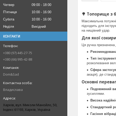
Четвер
09:00
18:00
Пʼятниця
10:00
16:00
🌳 Топорище з б
Субота
10:00
16:00
Максимальна потужні
підходить для інстр
Неділя
Вихідний
на нищівний удар.
КОНТАКТИ
Для якої сокир
Ця ручка призначена
Рекомендована
+380 (97) 445-27-75
Тип інструмент
+380 (66) 995-42-88
розколювання вел
Сфера застосу
Dom&Sad
акація), де станд
Основні переваг
Подовжений ва
Владислава
зусиллями.
Висока надійні
Харків, вул. Миколи Манойло, 50,
Стандартний р
Індекс 61193, Харків, Україна
Гасіння вібраці