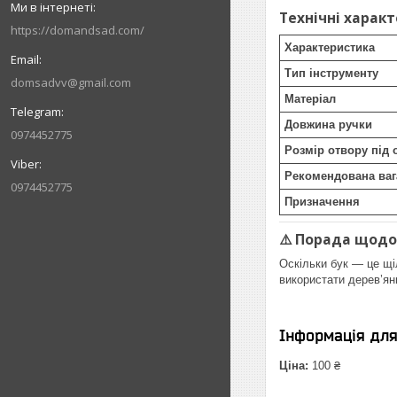
Технічні харак
https://domandsad.com/
Характеристика
Тип інструменту
domsadvv@gmail.com
Матеріал
Довжина ручки
0974452775
Розмір отвору під 
Рекомендована ваг
0974452775
Призначення
⚠️ Порада щодо
Оскільки бук — це щі
використати дерев’я
Інформація дл
Ціна:
100 ₴