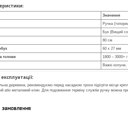
теристики:
Значення
Ручка (топори
Бук (Вищий со
80 см
обух
60 х 27 мм
а голови
1800 – 3000+ г
Важкі колуни,
 експлуатації:
льна деревина, рекомендуємо перед насадкою трохи підігріти місце кріпл
ний або металевий клин. Для подовження терміну служби ручку можна п
я замовлення