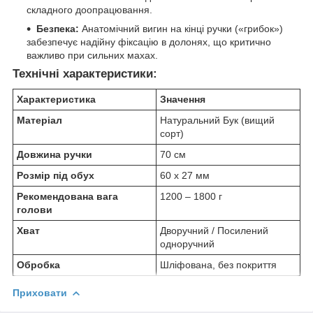
складного доопрацювання.
Безпека:
Анатомічний вигин на кінці ручки («грибок»)
забезпечує надійну фіксацію в долонях, що критично
важливо при сильних махах.
Технічні характеристики:
Характеристика
Значення
Матеріал
Натуральний Бук (вищий
сорт)
Довжина ручки
70 см
Розмір під обух
60 х 27 мм
Рекомендована вага
1200 – 1800 г
голови
Хват
Дворучний / Посилений
одноручний
Обробка
Шліфована, без покриття
Приховати