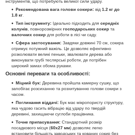
інструментів, що потребують великої сили удару.
Рекомендована вага голови сокири:
від
1.2 кг до
1.8 кг
.
Тип інструменту:
Ідеально підходить для
середніх
колунів
, повнорозмірних
господарських сокир
та
валочних сокир
для роботи в лісі чи саду.
Сфера застосування:
Завдяки довжині 70 см, сокира
отримує потужний важіль. Це дозволяє ефективно
розколювати великі пеньки, звалювати дерева або
виконувати грубі теслярські роботи, де потрібен
широкий замах обома руками.
Основні переваги та особливості:
Міцний бук:
Деревина пройшла камерну сушку, що
запобігає розсиханню та розхитуванню голови сокири з
часом.
Поглинання віддачі:
Бук має мікропористу структуру,
яка чудово гасить вібрацію від удару по твердій
деревині, захищаючи суглоби працівника.
Точне припасування:
Стандартний розмір
посадкового місця (
60х27 мм
) дозволяє легко
встановити більшість заводських та кованих сокир без