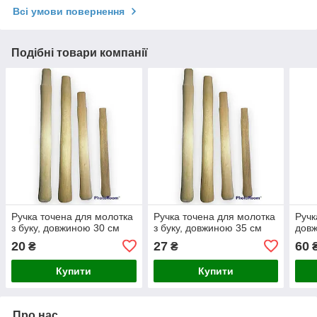
Всі умови повернення
Подібні товари компанії
Ручка точена для молотка
Ручка точена для молотка
Ручк
з буку, довжиною 30 см
з буку, довжиною 35 см
дов
20
27
60
₴
₴
Купити
Купити
Про нас