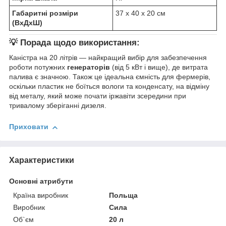
Габаритні розміри
37 х 40 х 20 см
(ВхДхШ)
💡 Порада щодо використання:
Каністра на 20 літрів — найкращий вибір для забезпечення
роботи потужних
генераторів
(від 5 кВт і вище), де витрата
палива є значною. Також це ідеальна ємність для фермерів,
оскільки пластик не боїться вологи та конденсату, на відміну
від металу, який може почати іржавіти зсередини при
тривалому зберіганні дизеля.
Приховати
Характеристики
Основні атрибути
Країна виробник
Польща
Виробник
Сила
Об`єм
20 л