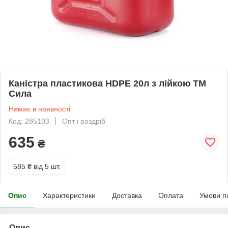
Каністра пластикова HDPE 20л з лійкою ТМ
Сила
Немає в наявності
Код: 285103
Опт і роздріб
635
₴
585 ₴
від 5 шт.
Опис
Характеристики
Доставка
Оплата
Умови п
Опис