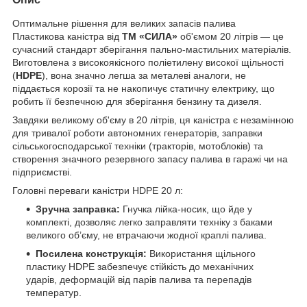
Оптимальне рішення для великих запасів палива
Пластикова каністра від
ТМ «СИЛА»
об'ємом 20 літрів — це
сучасний стандарт зберігання пально-мастильних матеріалів.
Виготовлена з високоякісного поліетилену високої щільності
(
HDPE
), вона значно легша за металеві аналоги, не
піддається корозії та не накопичує статичну електрику, що
робить її безпечною для зберігання бензину та дизеля.
Завдяки великому об'єму в 20 літрів, ця каністра є незамінною
для тривалої роботи автономних генераторів, заправки
сільськогосподарської техніки (тракторів, мотоблоків) та
створення значного резервного запасу палива в гаражі чи на
підприємстві.
Головні переваги каністри HDPE 20 л:
Зручна заправка:
Гнучка лійка-носик, що йде у
комплекті, дозволяє легко заправляти техніку з баками
великого об’єму, не втрачаючи жодної краплі палива.
Посилена конструкція:
Використання щільного
пластику HDPE забезпечує стійкість до механічних
ударів, деформацій від парів палива та перепадів
температур.