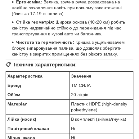
Ергономіка:
Велика, зручна ручка розрахована на
надійне захоплення навіть при повному завантаженні
(близько 17-19 кг палива).
Стійка геометрія:
Широка основа (40х20 см) робить
каністру надзвичайно стійкою до перекидання під час
транспортування в кузові авто чи багажнику.
Чистота та герметичність:
Кришка з ущільнювачем
блокує випаровування палива, що дозволяє зберігати
каністру в закритих приміщеннях без різкого запаху.
📋 Технічні характеристики:
Характеристика
Значення
Бренд
ТМ СИЛА
Об'єм
20 літрів
Матеріал
Пластик HDPE (high-density
polyethylene)
Лійка (носик)
В комплекті (знімна/гнучка)
Повітряний клапан
Ні
Мірна шкала
Ні