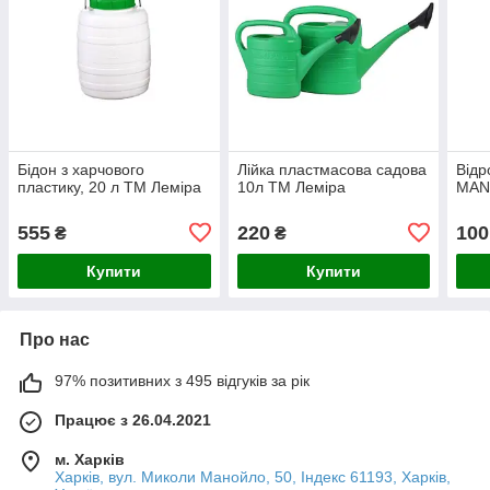
Бідон з харчового
Лійка пластмасова садова
Відр
пластику, 20 л ТМ Леміра
10л ТМ Леміра
MAN,
555
220
100
₴
₴
Купити
Купити
Про нас
97% позитивних з 495 відгуків за рік
Працює з 26.04.2021
м. Харків
Харків, вул. Миколи Манойло, 50, Індекс 61193, Харків,