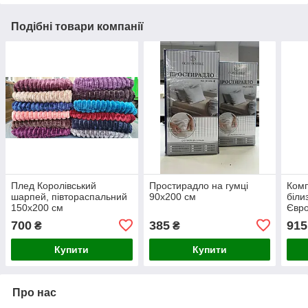
Подібні товари компанії
Плед Королівський
Простирадло на гумці
Комп
шарпей, півтораспальний
90х200 см
біли
150х200 см
Євро
700
385
915
₴
₴
Купити
Купити
Про нас