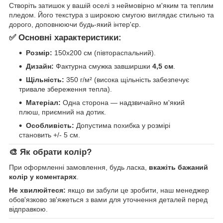
Створіть затишок у вашій оселі з неймовірно м'яким та теплим
пледом. Його текстура з широкою смугою виглядає стильно та
дорого, доповнюючи будь-який інтер'єр.
✅ Основні характеристики:
Розмір:
150х200 см (півтораспальний).
Дизайн:
Фактурна смужка завширшки
4,5 см
.
Щільність:
350 г/м² (висока щільність забезпечує
тривале збереження тепла).
Матеріал:
Одна сторона — надзвичайно м'який
плюш, приємний на дотик.
Особливість:
Допустима похибка у розмірі
становить +/- 5 см.
🎨 Як обрати колір?
При оформленні замовлення, будь ласка,
вкажіть бажаний
колір у коментарях
.
Не хвилюйтеся:
якщо ви забули це зробити, наш менеджер
обов'язково зв'яжеться з вами для уточнення деталей перед
відправкою.