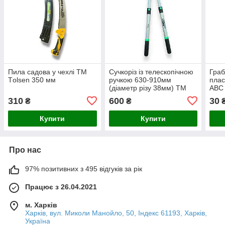
Пила садова у чехлі ТМ
Сучкоріз із телескопічною
Граб
Tоlsen 350 мм
ручкою 630-910мм
плас
(діаметр різу 38мм) ТМ
АВС
"Gartner"
310
600
30
₴
₴
Купити
Купити
Про нас
97% позитивних з 495 відгуків за рік
Працює з 26.04.2021
м. Харків
Харків, вул. Миколи Манойло, 50, Індекс 61193, Харків,
Україна