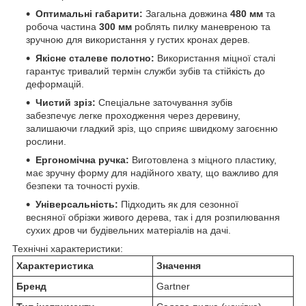
Оптимальні габарити:
Загальна довжина
480 мм
та
робоча частина
300 мм
роблять пилку маневреною та
зручною для використання у густих кронах дерев.
Якісне сталеве полотно:
Використання міцної сталі
гарантує тривалий термін служби зубів та стійкість до
деформацій.
Чистий зріз:
Спеціальне заточування зубів
забезпечує легке проходження через деревину,
залишаючи гладкий зріз, що сприяє швидкому загоєнню
рослини.
Ергономічна ручка:
Виготовлена з міцного пластику,
має зручну форму для надійного хвату, що важливо для
безпеки та точності рухів.
Універсальність:
Підходить як для сезонної
весняної обрізки живого дерева, так і для розпилювання
сухих дров чи будівельних матеріалів на дачі.
Технічні характеристики:
Характеристика
Значення
Бренд
Gartner