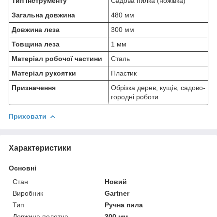
Тип інструменту
Садова пилка (ножівка)
Загальна довжина
480 мм
Довжина леза
300 мм
Товщина леза
1 мм
Матеріал робочої частини
Сталь
Матеріал рукоятки
Пластик
Призначення
Обрізка дерев, кущів, садово-
городні роботи
Приховати
Характеристики
Основні
Стан
Новий
Виробник
Gartner
Тип
Ручна пила
Довжина полотна
300 мм