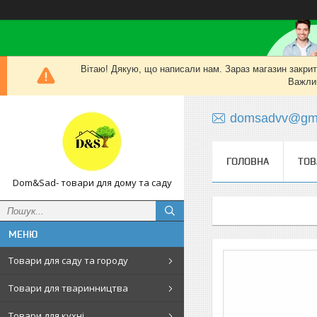
Вітаю! Дякую, що написали нам. Зараз магазин закритий
Важлив
domsadvv@gma
ГОЛОВНА
ТОВ
Dom&Sad- товари для дому та саду
Товари для саду та городу
Товари для тваринництва
Товари для кухні