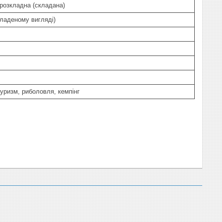
розкладна (складана)
кладеному вигляді)
туризм, риболовля, кемпінг