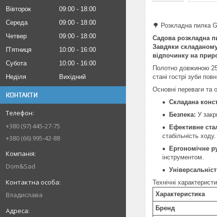
Вівторок
09:00
18:00
Середа
09:00
18:00
🌳 Розкладна пилка G
Четвер
09:00
18:00
Садова розкладна пи
Завдяки складаному 
Пʼятниця
10:00
16:00
відпочинку на приро
Субота
10:00
16:00
Полотно довжиною 250
Неділя
Вихідний
стані гострі зуби пов
Основні переваги та 
КОНТАКТИ
Складана конст
Безпека:
У закр
+380 (97) 445-27-75
Ефективне стал
стабільність ходу.
+380 (66) 995-42-88
Ергономічне ру
інструментом.
Dom&Sad
Універсальніст
Технічні характеристи
Владислава
Характеристика
Бренд