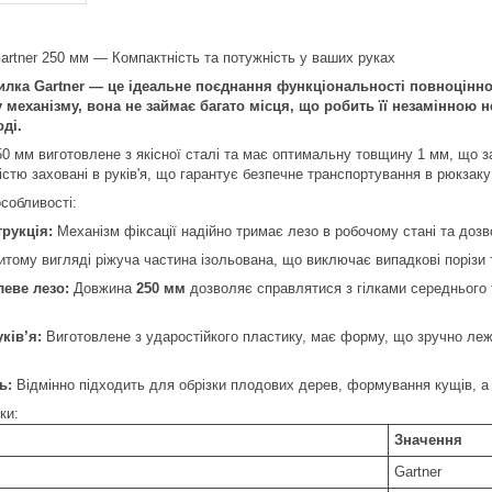
artner 250 мм — Компактність та потужність у ваших руках
лка Gartner — це ідеальне поєднання функціональності повноцінної
механізму, вона не займає багато місця, що робить її незамінною не
ді.
 мм виготовлене з якісної сталі та має оптимальну товщину 1 мм, що з
ністю заховані в руків'я, що гарантує безпечне транспортування в рюкзаку
особливості:
рукція:
Механізм фіксації надійно тримає лезо в робочому стані та доз
итому вигляді ріжуча частина ізольована, що виключає випадкові порізи
еве лезо:
Довжина
250 мм
дозволяє справлятися з гілками середнього 
ків’я:
Виготовлене з ударостійкого пластику, має форму, що зручно леж
ь:
Відмінно підходить для обрізки плодових дерев, формування кущів, а 
ки:
Значення
Gartner