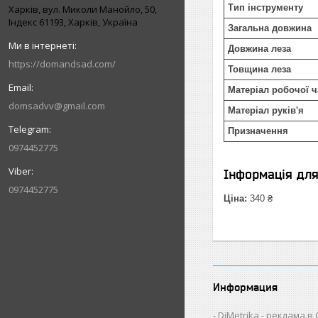
Тип інструменту
Харків, вул. Миколи Манойло, 50,
Індекс 61193, Харків, Україна
Загальна довжина
Довжина леза
https://domandsad.com/
Товщина леза
Матеріал робочої 
domsadvv@gmail.com
Матеріал руків'я
Призначення
0974452775
Інформація дл
0974452775
Ціна:
340 ₴
Информация
DiMetrika - реклама в