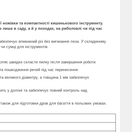
 ножівки та компактності кишенькового інструменту.
 лише в саду, а й у походах, на риболовлі чи під час
абезпечує впевнений різ без вигинання леза. У складеному
 чи сумці для інструментів.
воляє швидко скласти пилку після завершення роботи.
 та пошкодження речей під час перенесення.
та великого діаметру, а товщина 1 мм забезпечує
ить у долоні та забезпечує повний контроль над
також для підготовки дров для багаття в польових умовах.