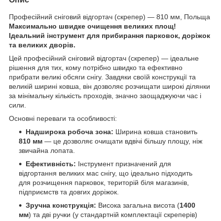
Професійний сніговий відгортач (скрепер) — 810 мм, Польща
Максимально швидке очищення великих площ!
Ідеальний інструмент для прибирання парковок, доріжок
та великих дворів.
Цей професійний сніговий відгортач (скрепер) — ідеальне
рішення для тих, кому потрібно швидко та ефективно
прибрати великі обсяги снігу. Завдяки своїй конструкції та
великій ширині ковша, він дозволяє розчищати широкі ділянки
за мінімальну кількість проходів, значно заощаджуючи час і
сили.
Основні переваги та особливості:
Надширока робоча зона:
Ширина ковша становить
810 мм
— це дозволяє очищати вдвічі більшу площу, ніж
звичайна лопата.
Ефективність:
Інструмент призначений для
відгортання великих мас снігу, що ідеально підходить
для розчищення парковок, територій біля магазинів,
підприємств та довгих доріжок.
Зручна конструкція:
Висока загальна висота (
1400
мм
) та дві ручки (у стандартній комплектації скреперів)