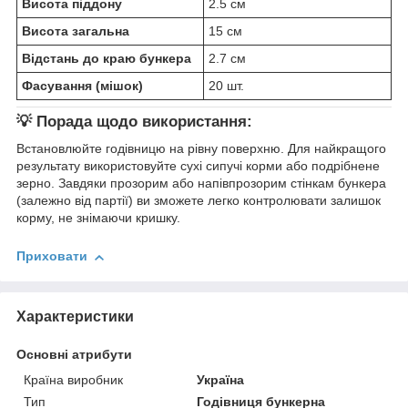
Висота піддону
2.5 см
Висота загальна
15 см
Відстань до краю бункера
2.7 см
Фасування (мішок)
20 шт.
💡 Порада щодо використання:
Встановлюйте годівницю на рівну поверхню. Для найкращого
результату використовуйте сухі сипучі корми або подрібнене
зерно. Завдяки прозорим або напівпрозорим стінкам бункера
(залежно від партії) ви зможете легко контролювати залишок
корму, не знімаючи кришку.
Приховати
Характеристики
Основні атрибути
Країна виробник
Україна
Тип
Годівниця бункерна