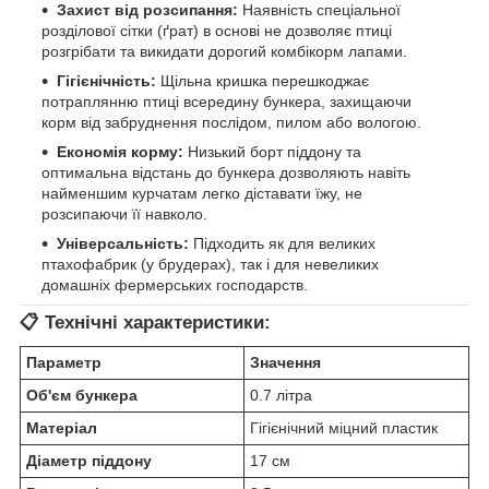
Захист від розсипання:
Наявність спеціальної
розділової сітки (ґрат) в основі не дозволяє птиці
розгрібати та викидати дорогий комбікорм лапами.
Гігієнічність:
Щільна кришка перешкоджає
потраплянню птиці всередину бункера, захищаючи
корм від забруднення послідом, пилом або вологою.
Економія корму:
Низький борт піддону та
оптимальна відстань до бункера дозволяють навіть
найменшим курчатам легко діставати їжу, не
розсипаючи її навколо.
Універсальність:
Підходить як для великих
птахофабрик (у брудерах), так і для невеликих
домашніх фермерських господарств.
📋 Технічні характеристики:
Параметр
Значення
Об'єм бункера
0.7 літра
Матеріал
Гігієнічний міцний пластик
Діаметр піддону
17 см