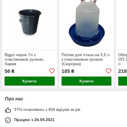
Відро чорне 7л з
Поїлка для птаха на 5,5 л
Обпр
пластиковою ручкою,
з пластиковою ручкою
ОП-3
Харків
(Сюрприз)
л
56
185
218
₴
₴
Купити
Купити
Про нас
97% позитивних з 494 відгуків за рік
Працює з 26.04.2021