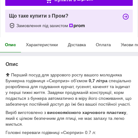
Що таке купити з Пром?
Замовлення під захистом
Опис
Характеристики
Доставка
Оплата
Умови п
Опис
🐥 Перший посуд для здорового росту вашого молодняка
Бункерна годівниця «Сюрприз» об'ємом
0,7 літра
спеціально
розроблена для годування курчат, гусенят, каченят та індичат
у перші тижні життя. Завдяки продуманій конструкції, корм
подається з бункера автоматично в міру його споживання, що
забезпечує постійний доступ до їжі без вашої постійної участі.
Виріб виготовлено з
високоякісного харчового пластику
,
який є цілком безпечним для птиці, не має запаху та легко
миється.
Головні переваги годівниці «Сюрприз» 0.7 л: