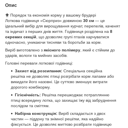
Опис
🐥 Порядок та економія корму у вашому брудері
Лоткова годівниця «Сюрприз» довжиною
30 см
— це
ідеальний вибір для вирощування курчат, перепелів, каченят
та індичат з перших днів життя. Годівниця розділена на
8
окремих секцій
, що дозволяє групі птахів харчуватися
одночасно, уникаючи тисняви та боротьби за корм.
Виріб виготовлено з
якісного полімеру
, який є стійким до
ударів, вологи та мийних засобів.
Головні переваги лоткової годівниці:
Захист від розсипання:
Спеціальна секційна
решітка не дозволяє птиці розгрібати корм лапами або
викидати його назовні. Це суттєво зменшує витрати
дорогого комбікорму.
Гігієнічність:
Решітка перешкоджає потраплянню
птиці всередину лотка, що захищає їжу від забруднення
послідом та сміттям.
Набірна конструкція:
Виріб складається з двох
частин — піддону та знімної решітки, яка надійно
фіксується. Це дозволяє миттєво розібрати годівницю