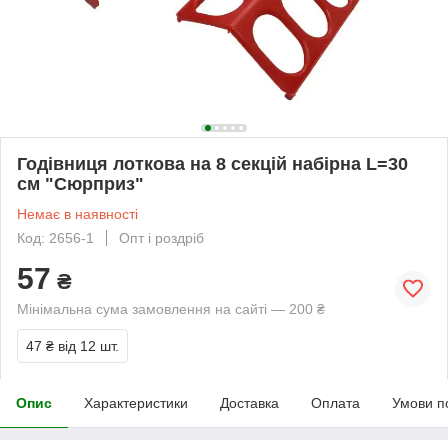
Годівниця лоткова на 8 секцій набірна L=30
см "Сюрприз"
Немає в наявності
Код: 2656-1
Опт і роздріб
57
₴
Мінімальна сума замовлення на сайті — 200 ₴
47 ₴
від 12 шт.
Опис
Характеристики
Доставка
Оплата
Умови п