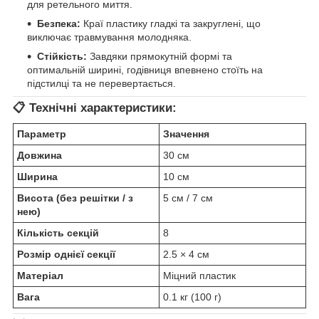
для ретельного миття.
Безпека:
Краї пластику гладкі та закруглені, що
виключає травмування молодняка.
Стійкість:
Завдяки прямокутній формі та
оптимальній ширині, годівниця впевнено стоїть на
підстилці та не перевертається.
📋 Технічні характеристики:
Параметр
Значення
Довжина
30 см
Ширина
10 см
Висота (без решітки / з
5 см / 7 см
нею)
Кількість секцій
8
Розмір однієї секції
2.5 × 4 см
Матеріал
Міцний пластик
Вага
0.1 кг (100 г)