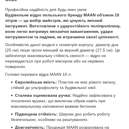
Професійна надійність для будь-яких умов
Будівельне відро польського бренду MAAN об'ємом 10
літрів — це вибір майстрів, які цінують якісний
інструмент. Виготовлене з ударостійкого поліпропілену,
воно легко витримує механічні навантаження, удари
інструментом та падіння, не втрачаючи своєї цілісності.
Особливістю даної моделі є геометрія корпусу: діаметр дна
(25 см) лише трохи менший за верхній діаметр (27,5 см). Це
забезпечує максимальну стійкість ємності — відро не
перекидається при роботі міксером або на нерівних
поверхнях.
Головні переваги відра MAAN 10 л:
Європейська якість:
Пластик не має різкого запаху,
стійкий до ультрафіолету та будівельної хімії.
Сталева оцинкована ручка:
Надійно зафіксована у
посилених вушках, що виключає обрив навіть при
максимальному наповненні важким бетоном.
Підвищена стійкість:
Широке дно робить роботу
безпечнішою, особливо на риштуваннях.
Довговічність:
Продукція MAAN розрахована на