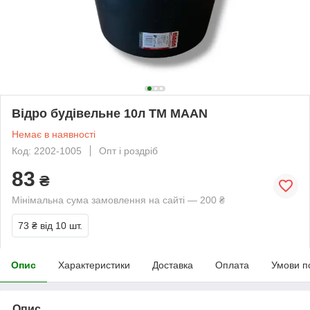
Відро будівельне 10л ТМ MAAN
Немає в наявності
Код: 2202-1005
Опт і роздріб
83
₴
Мінімальна сума замовлення на сайті — 200 ₴
73 ₴
від 10 шт.
Опис
Характеристики
Доставка
Оплата
Умови п
Опис