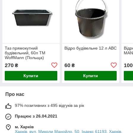
Таз прямокутний
Відро будівельне 12 л АВС
Відр
будівельний, 60л ТМ
MAN,
WoffMann (Польща)
270
60
100
₴
₴
Купити
Купити
Про нас
97% позитивних з 495 відгуків за рік
Працює з 26.04.2021
м. Харків
Харків, вул. Миколи Манойло, 50, Індекс 61193, Харків,