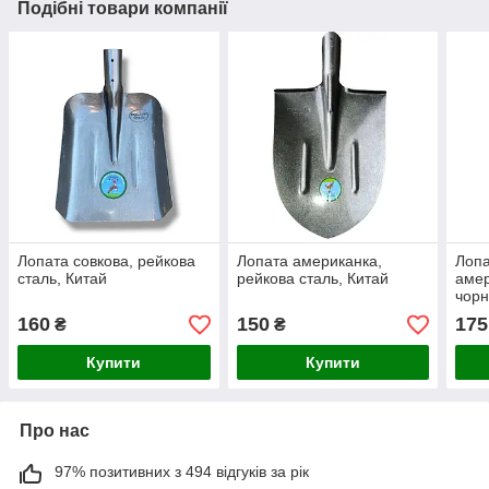
Подібні товари компанії
Лопата совкова, рейкова
Лопата американка,
Лопа
сталь, Китай
рейкова сталь, Китай
амер
чор
160
150
175
₴
₴
Купити
Купити
Про нас
97% позитивних з 494 відгуків за рік